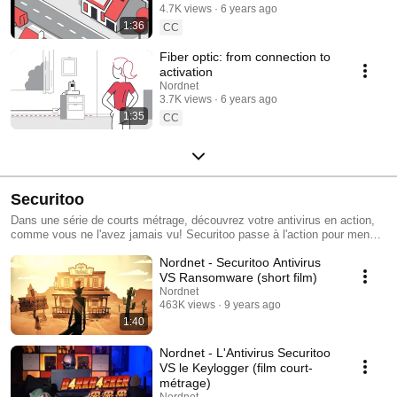
4.7K views
6 years ago
1:36
CC
Fiber optic: from connection to
activation
Nordnet
3.7K views
6 years ago
1:35
CC
Securitoo
Dans une série de courts métrage, découvrez votre antivirus en action,
comme vous ne l'avez jamais vu! Securitoo passe à l'action pour mener
un combat sans merci contre les virus.
Nordnet - Securitoo Antivirus
VS Ransomware (short film)
Nordnet
463K views
9 years ago
1:40
Nordnet - L'Antivirus Securitoo
VS le Keylogger (film court-
métrage)
Nordnet