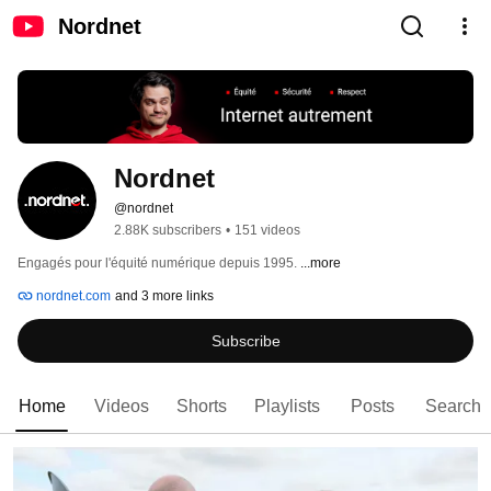
Nordnet
Nordnet
@nordnet
2.88K subscribers
•
151 videos
Engagés pour l'équité numérique depuis 1995. 
...more
nordnet.com
and 3 more links
Subscribe
Home
Videos
Shorts
Playlists
Posts
Search