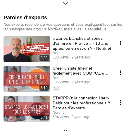
Paroles d'experts
Nos experts répondent à vos questions et vous expliquent tout sur les
technologies des produits NordNet, mais aussi la sécurité, le
référencement de votre site Internet, la création de noms de domaine...
« Zones blanches et zones
d'ombre en France » - 13 ans
après, où en est-on ? - Nordnet
Nordnet
583 views
2 years ago
3:03
Créer un site Internet
facilement avec COMPOZ //
Paroles d'experts
Nordnet
635 views
9 years ago
3:19
CC
STARPRO: la connexion Haut-
Débit pour les professionnels //
Paroles d'experts
Nordnet
604 views
9 years ago
2:41