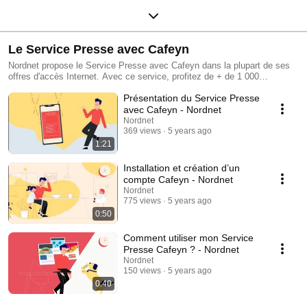
Le Service Presse avec Cafeyn
Nordnet propose le Service Presse avec Cafeyn dans la plupart de ses
offres d'accès Internet. Avec ce service, profitez de + de 1 000
magazines et journaux de toutes sortes, pour le prix d'un seul, en
Présentation du Service Presse
utilisant seulement l'application Cafeyn. 📰 Découvrez le Service Presse
avec Cafeyn : https://www.nordnet.com/cafeyn
avec Cafeyn - Nordnet
Nordnet
369 views
5 years ago
1:21
Installation et création d’un
compte Cafeyn - Nordnet
Nordnet
775 views
5 years ago
0:50
Comment utiliser mon Service
Presse Cafeyn ? - Nordnet
Nordnet
150 views
5 years ago
0:40