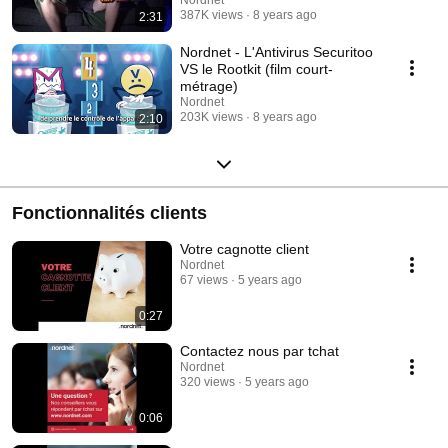
387K views
8 years ago
2:31
Nordnet - L'Antivirus Securitoo
VS le Rootkit (film court-
métrage)
Nordnet
203K views
8 years ago
2:10
Fonctionnalités clients
Votre cagnotte client
Nordnet
67 views
5 years ago
0:27
Contactez nous par tchat
Nordnet
320 views
5 years ago
0:06