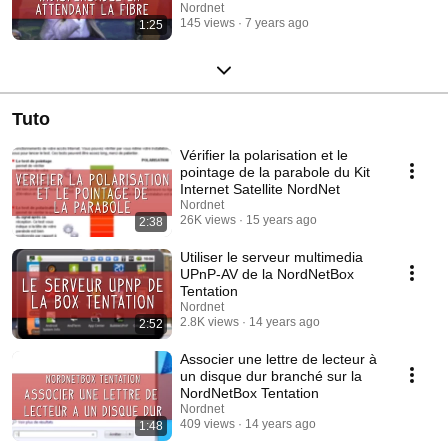
Nordnet
145 views
7 years ago
1:25
Tuto
Vérifier la polarisation et le
pointage de la parabole du Kit
Internet Satellite NordNet
Nordnet
26K views
15 years ago
2:38
Utiliser le serveur multimedia
UPnP-AV de la NordNetBox
Tentation
Nordnet
2.8K views
14 years ago
2:52
Associer une lettre de lecteur à
un disque dur branché sur la
NordNetBox Tentation
Nordnet
409 views
14 years ago
1:48