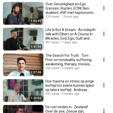
Over Gevoeligheid en Ego..
Grenzen, Rusten, ECIW, Non-
dualiteit, HSP met haptonoom
Rene van der Werf
229 views
7 hours ago
1:03:45
Life Is But A Dream.. An indepth
talk with Elbert on A Course In
Miracles, God, Ego, Guilt and
Peace
457 views
7 days ago
1:31:54
The Search For Truth.. Tom
Prior on nonduality, suffering,
awakening, therapy, movies,
music, trauma
656 views
3 weeks ago
1:07:48
Hoe trauma en stress op jonge
leeftijd tot ziekte kunnen lijden
op latere leeftijd.. Andreas
Bouman
593 views
3 weeks ago
1:26:54
De rust vinden in.. Zeeland!
Over de zee, Zeeuw zijn,