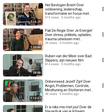
Het Bevlogen Brein! Over
voldoening, leiderschap,
transformatie en focus met
Ronald van der Molen
919 views
5 months ago
1:16:29
Pak De Regie Over Je Energie!
Over stress, prikkels, opladen,
trauma uitwissen met
Chantalle Weemaes
2K views
5 months ago
1:33:44
Ruben van der Meer over Bad
Slippers, zijn nieuwe film
814 views
5 months ago
28:46
Onbevreesd Jezelf Zijn! Over
Angst, Problemen, Controle,
Mindtuning en Stotteren met
Pieter Frijters
3K views
5 months ago
1:13:47
Er is niks mis met jou! Over de
blauwdruk van je lichaam,