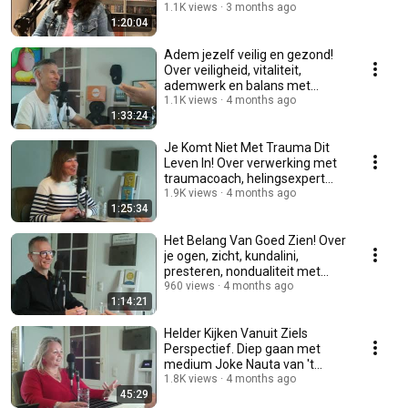
den Hof
1.1K views
3 months ago
1:20:04
Adem jezelf veilig en gezond!
Over veiligheid, vitaliteit,
ademwerk en balans met
Jerome Wehrens
1.1K views
4 months ago
1:33:24
Je Komt Niet Met Trauma Dit
Leven In! Over verwerking met
traumacoach, helingsexpert
Rianne van Kuil
1.9K views
4 months ago
1:25:34
Het Belang Van Goed Zien! Over
je ogen, zicht, kundalini,
presteren, nondualiteit met
Tom Werrelmann
960 views
4 months ago
1:14:21
Helder Kijken Vanuit Ziels
Perspectief. Diep gaan met
medium Joke Nauta van 't
Bureau voor Zielkunde
1.8K views
4 months ago
45:29