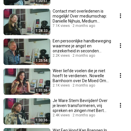
1:30:51
Contact met overledenen is
mogelijk! Over mediumschap:
Danielle Nijhuis, Medium
Tussen Twee Werelden
7.1K views
2 months ago
1:28:33
Een persoonlijke handbeweging
waarmee je angst en
onzekerheid in seconden
loslaat, met Rogier Gielen
2.2K views
2 months ago
1:25:54
Weer liefde voelen die je niet
hoeft te verdienen.. Nowelle
Barnhoorn over De Moed Om
Lief Te Hebben
2.1K views
2 months ago
1:31:36
Je Ware Stem Bevrijden! Over
je leven transformeren, vrij
spreken en zingen met Bert
van de Wetering
2.4K views
2 months ago
1:30:36
Wat Een Hond Kan Brengen In