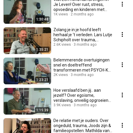
Je Leven! Over rust, stress,
opvoeding en kinderen met
Maaike Blankenzee
1K views
2 months ago
1:30:48
Zolang je in je hoofd leeft
herhaal je ‘t verleden. Lars Lutje
Schipholt over trauma,
authenticiteit
2.6K views
3 months ago
1:35:21
Belemmerende overtuigingen
snel en doeltreffend
transformeren met PSYCH-K®.
Drs. Paula van der Werff
2K views
3 months ago
1:23:21
Hoe verslaafd ben jij.. aan
jezelf? Over egoïsme,
verslaving, onveilig opgroeien
met René van Collem
3.9K views
3 months ago
1:15:39
De relatie met je ouders. Over
ongeduld, trauma, Joods zijn &
familieopstellen: Mathilda van