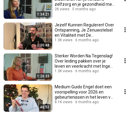
zelfzorg en je gezondheid met
Mia Wessels
2K views
5 months ago
1:34:21
Jezelf Kunnen Reguleren! Over
Ontspanning, Je Zenuwstelsel
en Vitaliteit met De
Mannencoach Leon Nan
1.3K views
6 months ago
1:30:48
Sterker Worden Na Tegenslag!
Over leiding pakken over je
leven en veerkracht met Inge
Miltenburg-Bos
1.3K views
6 months ago
1:26:33
Medium Guido Engel doet een
voorspelling voor 2026 en
gebeurtenissen in het leven van
Patrick Kicken
8.1K views
6 months ago
46:51