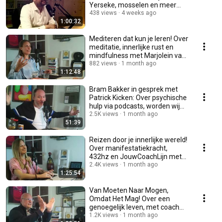
Yerseke, mosselen en meer
met Lennert Steketee
438 views
4 weeks ago
1:00:32
Mediteren dat kun je leren! Over
meditatie, innerlijke rust en
mindfulness met Marjolein van
der Aar
882 views
1 month ago
1:12:48
Bram Bakker in gesprek met
Patrick Kicken: Over psychische
hulp via podcasts, worden wij
gelukkiger?
2.5K views
1 month ago
51:39
Reizen door je innerlijke wereld!
Over manifestatiekracht,
432hz en JouwCoachLijn met
Denise de Jong
2.4K views
1 month ago
1:25:54
Van Moeten Naar Mogen,
Omdat Het Mag! Over een
genoegelijk leven, met coach
Ronald J.I. van den Berg
1.2K views
1 month ago