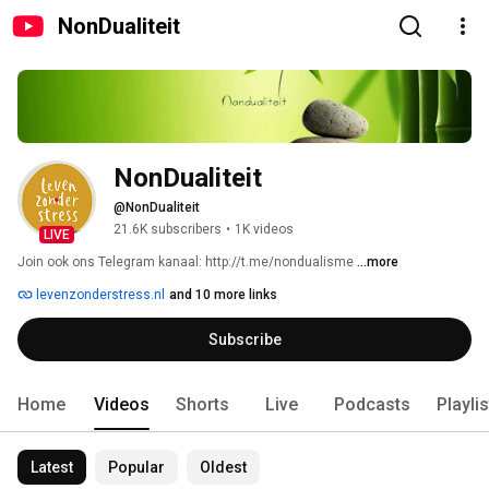
NonDualiteit
NonDualiteit
@NonDualiteit
21.6K subscribers
•
1K videos
LIVE
Join ook ons Telegram kanaal: http://t.me/nondualisme 
...more
levenzonderstress.nl
and 10 more links
Subscribe
Home
Videos
Shorts
Live
Podcasts
Playli
Latest
Popular
Oldest