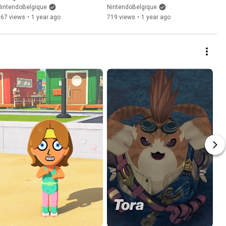
(Nintendo Switch 2)
(Nintendo Switch 2)
NintendoBelgique
NintendoBelgique
267 views
•
1 year ago
719 views
•
1 year ago