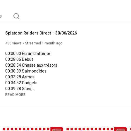
s
Splatoon Raiders Direct – 30/06/2026
450 views
Streamed 1 month ago
00:00:00
00:28:06
00:28:54
00:30:39
00:33:28
00:34:52
00:39:28
00:40:44
READ MORE
00:42:37
00:42:46
00:43:03
00:43:24
00:43:44
00:44:16