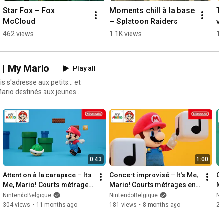
Star Fox – Fox 
Moments chill à la base 
McCloud
– Splatoon Raiders
462 views
1.1K views
 | My Mario
Play all
 s'adresse aux petits... et
 Mario destinés aux jeunes
en Europe à compter de 2026.
0:43
1:00
Attention à la carapace – It's 
Concert improvisé – It's Me, 
Me, Mario! Courts métrages 
Mario! Courts métrages en 
en stop motion, épisode 3 | 
stop motion, épisode 4 | My 
NintendoBelgique
NintendoBelgique
My Mario
Mario
304 views
•
11 months ago
181 views
•
8 months ago