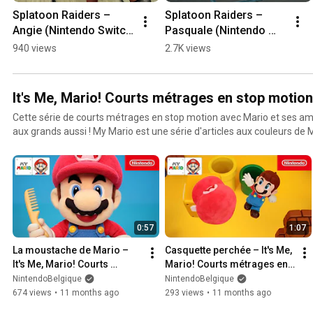
Splatoon Raiders – 
Splatoon Raiders – 
Angie (Nintendo Switch 
Pasquale (Nintendo 
2)
Switch 2)
940 views
2.7K views
It's Me, Mario! Courts métrages en stop motion
Cette série de courts métrages en stop motion avec Mario et ses amis
aux grands aussi ! My Mario est une série d'articles aux couleurs de
enfants et à leurs parents. Une sélection d'articles sera disponible 
0:57
1:07
La moustache de Mario – 
Casquette perchée – It's Me, 
It's Me, Mario! Courts 
Mario! Courts métrages en 
métrages en stop motion, 
stop motion, épisode 2 | My 
NintendoBelgique
NintendoBelgique
épisode 1 | My Mario
Mario
674 views
•
11 months ago
293 views
•
11 months ago