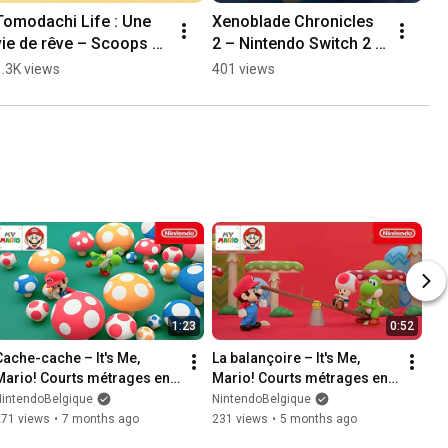
Tomodachi Life : Une 
Xenoblade Chronicles 
vie de rêve – Scoops 
2 – Nintendo Switch 2 
inattendus (Nintendo 
Edition – Rex et ses 
1.3K views
401 views
Switch)
alliés
1:23
0:52
Cache-cache – It's Me, 
La balançoire – It's Me, 
Mario! Courts métrages en 
Mario! Courts métrages en 
stop motion, épisode 5 | My 
stop motion, épisode 6 | My 
NintendoBelgique
NintendoBelgique
Mario
Mario
271 views
•
7 months ago
231 views
•
5 months ago