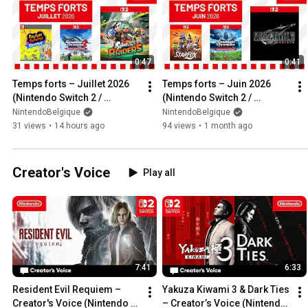
0:47
0:41
Temps forts – Juillet 2026 
Temps forts – Juin 2026 
(Nintendo Switch 2 / 
(Nintendo Switch 2 / 
Nintendo Switch)
Nintendo Switch)
NintendoBelgique
NintendoBelgique
31 views
•
14 hours ago
94 views
•
1 month ago
Creator's Voice
Play all
7:41
6:33
Resident Evil Requiem – 
Yakuza Kiwami 3 & Dark Ties 
Creator's Voice (Nintendo 
– Creator’s Voice (Nintendo 