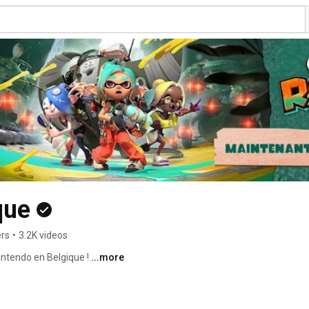
que
ers
•
3.2K videos
ntendo en Belgique ! 
...more