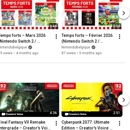
0:46
0:54
Temps forts – Mars 2026 
Temps forts – Février 2026 
(Nintendo Switch 2 / 
(Nintendo Switch 2 / 
Nintendo Switch)
Nintendo Switch)
NintendoBelgique
NintendoBelgique
99 views
•
4 months ago
87 views
•
5 months ago
4:36
2:51
Final Fantasy VII Remake 
Cyberpunk 2077: Ultimate 
Intergrade – Creator's Voice 
Edition – Creator's Voice 