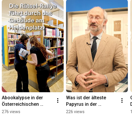
Abookalypse in der 
Was ist der älteste 
Österreichischen 
Papyrus in der 
Nationalbibliothek
Sonderausstellung? 
276 views
226 views
#AskACurator