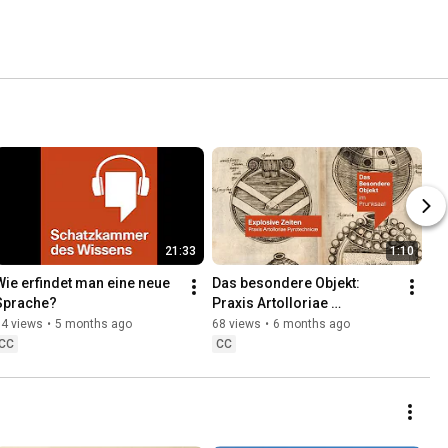
21:33
1:10
Wie erfindet man eine neue 
Das besondere Objekt: 
Sprache?
Praxis Artolloriae 
Pyrotechnicæ
94 views
•
5 months ago
68 views
•
6 months ago
CC
CC