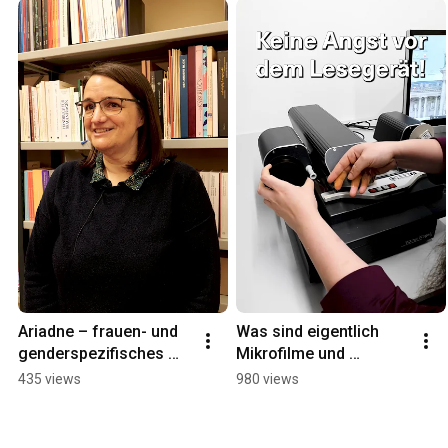
Ariadne – frauen- und 
Was sind eigentlich 
genderspezifisches 
Mikrofilme und 
Wissensportal
Mikrofiches?
435 views
980 views