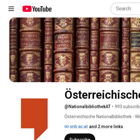
Österreichisch
@NationalbibliothekAT
•
993 subscrib
Österreichische Nationalbibliothek - W
onb.ac.at
and 2 more links
Subscribe