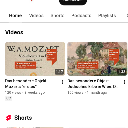
Home
Videos
Shorts
Podcasts
Playlists
Videos
1:17
1:32
Das besondere Objekt: 
Das besondere Objekt: 
Mozarts "erstes" 
Jüdisches Erbe in Wien: Der 
Violinkonzert? Eine 
Friedhof in der Rossau
120 views
•
3 weeks ago
100 views
•
1 month ago
Fälschung!
CC
Shorts