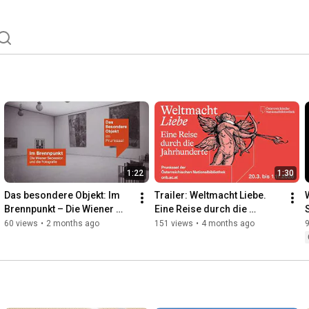
1:22
1:30
Das besondere Objekt: Im 
Trailer: Weltmacht Liebe. 
Brennpunkt – Die Wiener 
Eine Reise durch die 
Secession und die 
Jahrhunderte
60 views
•
2 months ago
151 views
•
4 months ago
Fotografie