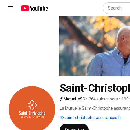
Saint-Christop
@MutuelleSC
•
264 subscribers
•
190 
La Mutuelle Saint-Christophe assurances
société d’assurance mutualiste à taill
saint-christophe-assurances.fr
Subscribe