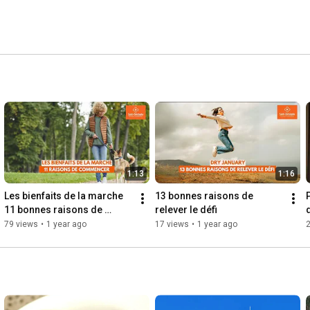
1:13
1:16
Les bienfaits de la marche  
13 bonnes raisons de 
11 bonnes raisons de 
relever le défi
commencer Video
79 views
•
1 year ago
17 views
•
1 year ago
2