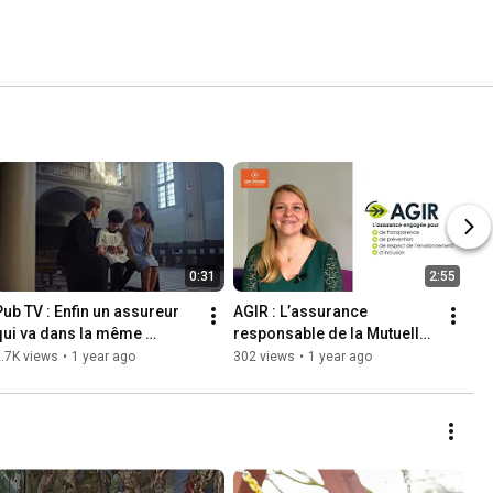
0:31
2:55
Pub TV : Enfin un assureur 
AGIR : L’assurance 
qui va dans la même 
responsable de la Mutuelle 
direction que ma foi, tout en 
Saint-Christophe 
.7K views
•
1 year ago
302 views
•
1 year ago
restant dans mon budget
assurances