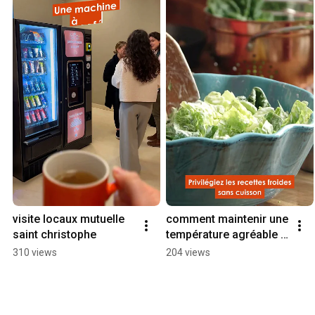
visite locaux mutuelle 
comment maintenir une 
saint christophe
température agréable 
Vidéo mobile
310 views
204 views