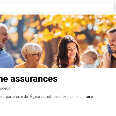
he assurances
videos
, partenaire de l’Église catholique en France, est une 
...more
e humaine, sans actionnaire. 