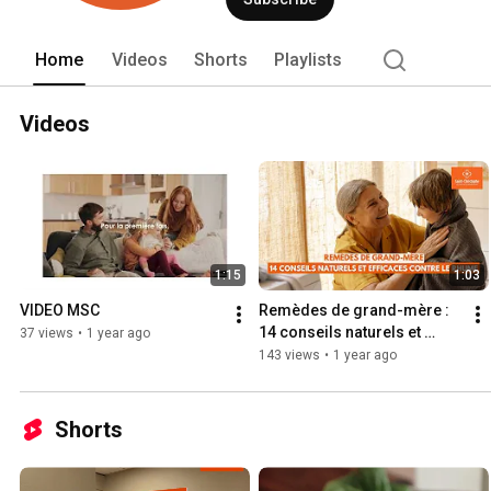
Home
Videos
Shorts
Playlists
Videos
1:15
1:03
VIDEO MSC
Remèdes de grand-mère : 
14 conseils naturels et 
37 views
•
1 year ago
efficaces contre le rhume
143 views
•
1 year ago
Shorts