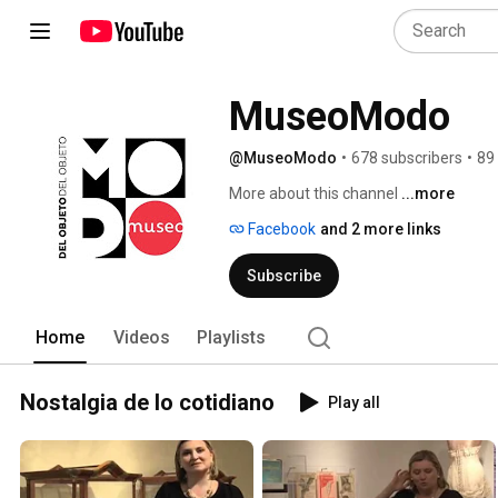
MuseoModo
@MuseoModo
•
678 subscribers
•
89
More about this channel
...more
Facebook
and 2 more links
Subscribe
Home
Videos
Playlists
Nostalgia de lo cotidiano
Play all