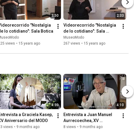
3:50
2:33
Videorecorrido "Nostalgia 
Videorecorrido "Nostalgia 
de lo cotidiano": Sala Botica
de lo cotidiano": Sala 
Escuela
MuseoModo
MuseoModo
225 views
•
15 years ago
267 views
•
15 years ago
4:30
4:10
Entrevista a Graciela Kasep, 
Entrevista a Juan Manuel 
XV Aniversario del MODO
Aurrecoechea, XV 
Aniversario del MODO
13 views
•
9 months ago
8 views
•
9 months ago