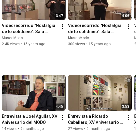
3:47
4:06
Videorecorrido "Nostalgia 
Videorecorrido "Nostalgia 
de lo cotidiano": Sala 
de lo cotidiano": Sala 
envase
Belleza
MuseoModo
MuseoModo
2.4K views
•
15 years ago
300 views
•
15 years ago
4:45
3:53
Entrevista a Joel Aguilar, XV 
Entrevista a Ricardo 
Aniversario del MODO
Caballero, XV Aniversario 
del MODO
14 views
•
9 months ago
27 views
•
9 months ago