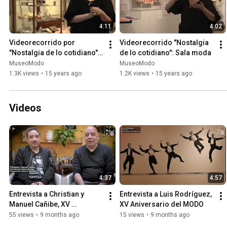
4:11
4:02
Videorecorrido por 
Videorecorrido "Nostalgia 
"Nostalgia de lo cotidiano"  
de lo cotidiano": Sala moda
Primera parte de seis
MuseoModo
MuseoModo
1.3K views
•
15 years ago
1.2K views
•
15 years ago
Videos
4:37
4:57
Entrevista a Christian y 
Entrevista a Luis Rodríguez, 
Manuel Cañibe, XV 
XV Aniversario del MODO
Aniversario del MODO
55 views
•
9 months ago
15 views
•
9 months ago