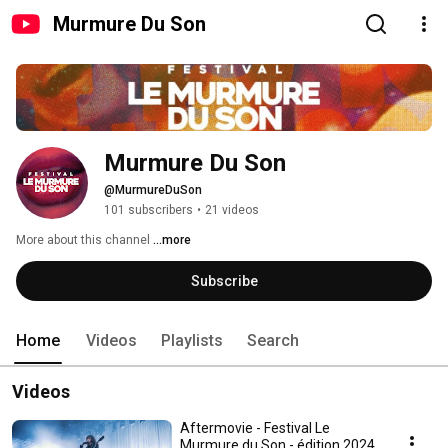
Murmure Du Son
Murmure Du Son
@MurmureDuSon
101 subscribers
•
21 videos
More about this channel
...more
Subscribe
Home
Videos
Playlists
Search
Videos
Aftermovie - Festival Le
Murmure du Son - édition 2024