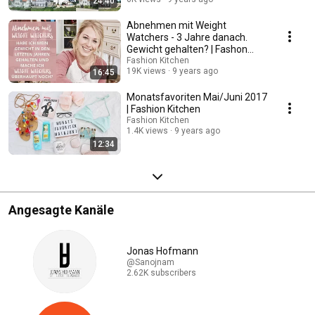
24:40
Abnehmen mit Weight
Watchers - 3 Jahre danach.
Gewicht gehalten? | Fashon
Kitchen
Fashion Kitchen
19K views
9 years ago
16:45
Monatsfavoriten Mai/Juni 2017
| Fashion Kitchen
Fashion Kitchen
1.4K views
9 years ago
12:34
Angesagte Kanäle
Jonas Hofmann
@Sanojnam
2.62K subscribers