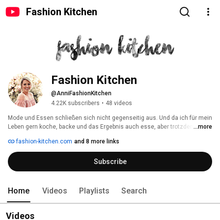
Fashion Kitchen
Fashion Kitchen
@AnniFashionKitchen
4.22K subscribers
•
48 videos
Mode und Essen schließen sich nicht gegenseitig aus. Und da ich für mein 
Leben gern koche, backe und das Ergebnis auch esse, aber trotzdem 
...more
Modeverrückt bin, passte der Name zu mir wie die Faust aufs Auge. 
fashion-kitchen.com
and 8 more links
Begleite mich also auf meinem Blog und YouTube durch Shoppingtouren, 
Outfits, Rezepte, DIYs und mein Leben. 
Subscribe
Home
Videos
Playlists
Search
Videos