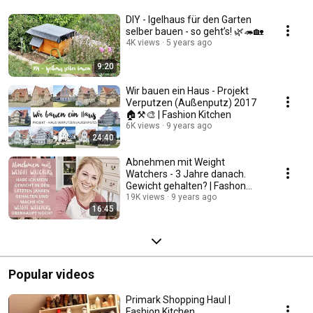
DIY - Igelhaus für den Garten
selber bauen - so geht’s! 🌿🦔🏡
4K views
5 years ago
9:20
Wir bauen ein Haus - Projekt
Verputzen (Außenputz) 2017
🏠⚒🎨 | Fashion Kitchen
6K views
9 years ago
24:40
Abnehmen mit Weight
Watchers - 3 Jahre danach.
Gewicht gehalten? | Fashon
Kitchen
19K views
9 years ago
16:45
Popular videos
Primark Shopping Haul |
Fashion Kitchen