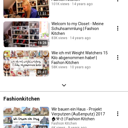
101K views
14 years ago
11:51
Welcom to my Closet - Meine
Schuhsammlung | Fashion
Kitchen
83K views
14 years ago
16:26
Wie ich mit Weight Watchers 15
Kilo abgenommen habe! |
Fashon Kitchen
58K views
10 years ago
21:41
Fashionkitchen
Wir bauen ein Haus - Projekt
Verputzen (Außenputz) 2017
🏠⚒🎨 | Fashion Kitchen
Fashion Kitchen
6K views
9 years ago