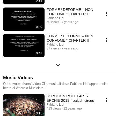
5:18
FORME / DEFORME – NON
CONFOME " CHAPTER I "
Fabiano Lioi
60 views
7 years ago
0:39
FORME / DEFORME – NON
CONFOME " CHAPTER II "
Fabiano Lioi
37 views
7 years ago
0:41
Music Videos
Qui trovate, diversi video Clip musicali dove Fabiano Lioi appare nelle
beste di Attore o Musicista.
8° ROCK N ROLL PARTY
ERCHIE 2013 freakish circus
Fabiano Lioi
413 views
12 years ago
3:15