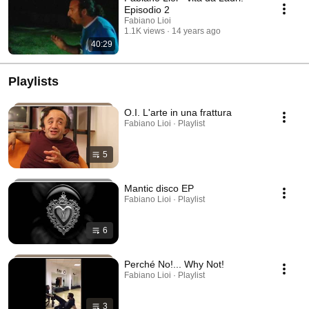
Episodio 2
Fabiano Lioi
1.1K views
14 years ago
40:29
Playlists
O.I. L'arte in una frattura
Fabiano Lioi · Playlist
5
Mantic disco EP
Fabiano Lioi · Playlist
6
Perché No!... Why Not!
Fabiano Lioi · Playlist
3