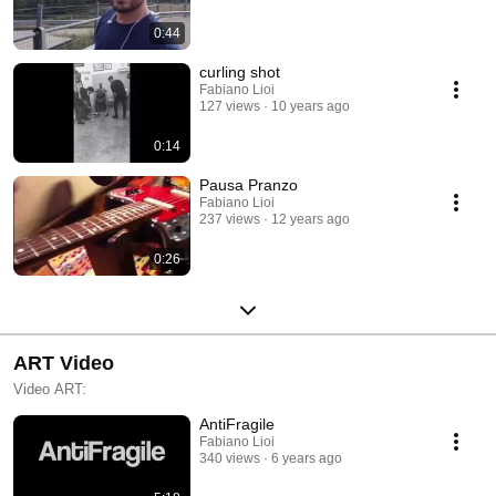
0:44
curling shot
Fabiano Lioi
127 views
10 years ago
0:14
Pausa Pranzo
Fabiano Lioi
237 views
12 years ago
0:26
ART Video
Video ART:
AntiFragile
Fabiano Lioi
340 views
6 years ago