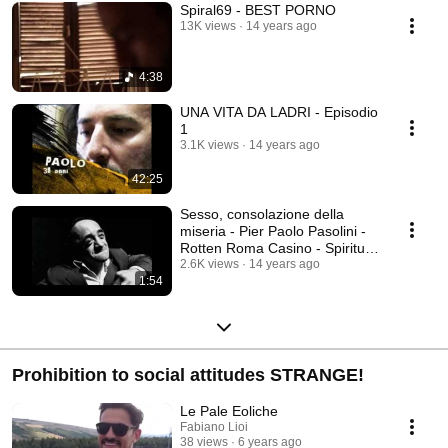
Spiral69 - BEST PORNO
13K views
14 years ago
4:38
UNA VITA DA LADRI - Episodio
1
3.1K views
14 years ago
42:25
Sesso, consolazione della
miseria - Pier Paolo Pasolini -
Rotten Roma Casino - Spiritual
Front
2.6K views
14 years ago
1:54
Prohibition to social attitudes STRANGE!
Le Pale Eoliche
Fabiano Lioi
38 views
6 years ago