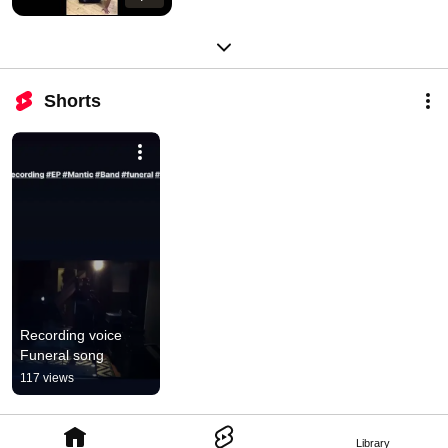
Shorts
Recording voice 
Funeral song
117 views
Library