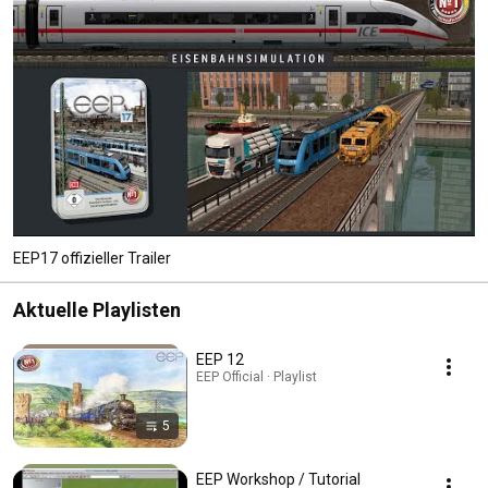
Anlagen, Szenarien und tausende Modellpakete zur Verfügung. Auch ist 
ein merkliches Angebot an freien Modellen vorhanden. EEP - die schönste 
Art, ihre Leidenschaft Eisenbahn voll auszuleben. 
EEP17 offizieller Trailer
Aktuelle Playlisten
EEP 12
EEP Official · Playlist
5
EEP Workshop / Tutorial