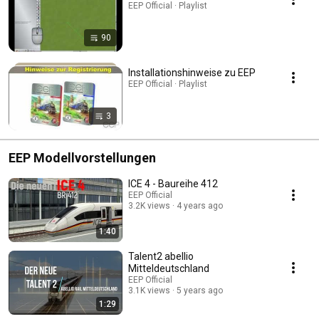
EEP Official · Playlist
90
Installationshinweise zu EEP
EEP Official · Playlist
3
EEP Modellvorstellungen
ICE 4 - Baureihe 412
EEP Official
3.2K views
4 years ago
1:40
Talent2 abellio
Mitteldeutschland
EEP Official
3.1K views
5 years ago
1:29