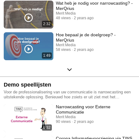
Wat heb je nodig voor narrowcasting? -
MerQrius
Merit Media
48 views
2 years ago
2:32
Hoe bepaal je de doelgroep? -
MerQrius
Merit Media
58 views
2 years ago
1:49
Demo speellijsten
Voor de professionalisering van uw communicatie is narrowcasting een
uitstekende oplossing. Benieuwd hoe zoiets er uit ziet met het
narrowcasting systeem van Merit Media? Bekijk hier eens een aantal
Narrowcasting voor Externe
voorbeelden. Voor vragen kunt u ons vrijblijvend bellen op 085-4018444
Communicatie
Merit Media
90 views
2 years ago
6:32
Corona Informatievoorziening via TINS