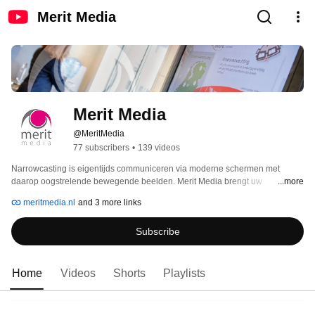
Merit Media
Merit Media
@MeritMedia
77 subscribers
•
139 videos
Narrowcasting is eigentijds communiceren via moderne schermen met 
daarop oogstrelende bewegende beelden. Merit Media brengt uw 
...more
communicatie in beeld! 
meritmedia.nl
and 3 more links
Subscribe
Home
Videos
Shorts
Playlists