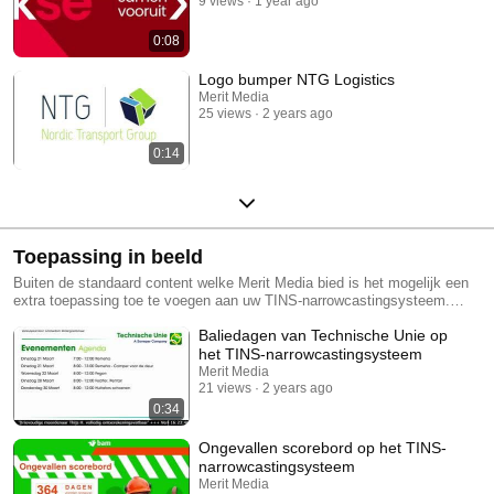
9 views
1 year ago
0:08
Logo bumper NTG Logistics
Merit Media
25 views
2 years ago
0:14
Toepassing in beeld
Buiten de standaard content welke Merit Media bied is het mogelijk een
extra toepassing toe te voegen aan uw TINS-narrowcastingsysteem.
Denk aan een datakoppeling, volgnummersysteem, wachttijden-module
Baliedagen van Technische Unie op
en nog veel meer! In deze playlist vindt u een aantal toepassingen
uitgelicht. Had u iets anders in gedachte? Neem dan zeker contact met
het TINS-narrowcastingsysteem
ons op!
Merit Media
21 views
2 years ago
0:34
Ongevallen scorebord op het TINS-
narrowcastingsysteem
Merit Media