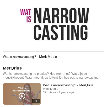
Wat is narrowcasting? - Merit Media
MerQrius
Wat is narrowcasting nu precies? Hoe werkt het? Wat zijn de
mogelijkheden? Waar moet ik op letten? En hoe pas je narrowcasting
effectief toe in de praktijk? Antwoord op al deze vragen vind je op het
Wat is narrowcasting? - MerQrius
eerste Nederlandse narrowcasting kennisplatform: MerQrius! Door middel
van korte explainer video’s behandelen we diverse onderwerpen en
Merit Media
321 views
2 years ago
geven tekst en uitleg over de meest uiteenlopende zaken. Nieuwsgierig
geworden? Check dan snel: www.merqrius.nl
1:41