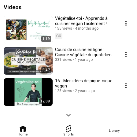
Videos
Végétalise-toi - Apprends à
cuisiner vegan facilement !
155 views
4 months ago
CC
1:19
Cours de cuisine en ligne :
Cuisine végétale du quotidien
331 views
1 year ago
0:47
16 - Mes idées de pique-nique
vegan
128 views
2 years ago
12:08
Library
Home
Shorts