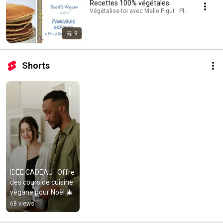
Recettes 100% végétales
Végétalise-toi avec Melle Pigut · Playlist
9
Shorts
IDÉE CADEAU : Offre 
des cours de cuisine 
végane pour Noël 🎄
68 views