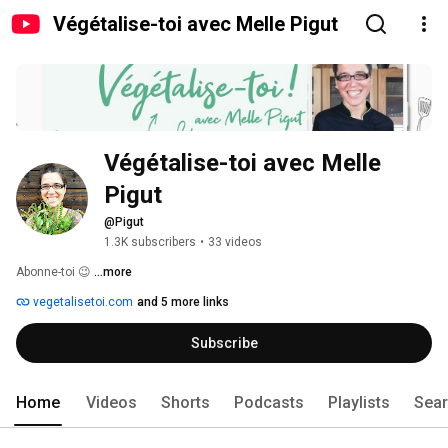
Végétalise-toi avec Melle Pigut
Végétalise-toi avec Melle 
Pigut
@Pigut
1.3K subscribers
•
33 videos
Abonne-toi 😉 
...more
vegetalisetoi.com
and 5 more links
Subscribe
Home
Videos
Shorts
Podcasts
Playlists
Sea