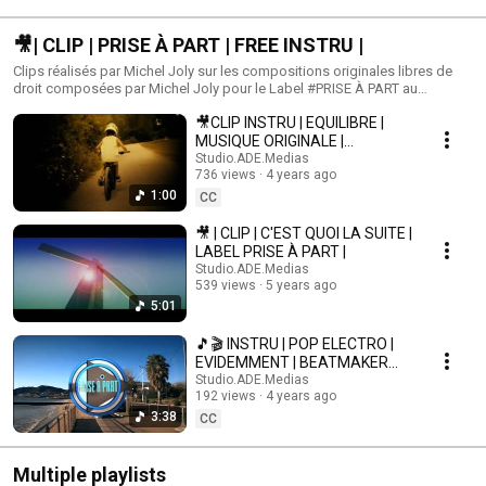
🎥| CLIP | PRISE À PART | FREE INSTRU |
Clips réalisés par Michel Joly sur les compositions originales libres de
droit composées par Michel Joly pour le Label #PRISE À PART au
#STUDIO ADE. https://ade-multimedia.com/ Les titres sont
🎥CLIP INSTRU | EQUILIBRE |
téléchargeables gratuitement ici : https://tinyurl.com/y4usfwfk L' actualité
du Studio ici : https://tinyurl.com/tyd9hz7 Le site du Studio ADE ici :
MUSIQUE ORIGINALE |
https://tinyurl.com/y3ky6qxo Facebook Prise À Part ici :
Beatmaker #MichelJoly
Studio.ADE.Medias
https://tinyurl.com/yx2lyyrp #PriseApart #FreeInstru #StudioADEMedia
736 views
4 years ago
@StudioADEMedias
#LibreDeDroit #Electro #Trap #RNB #Electro #Pop #Corporate
1:00
CC
#Videoclip #Clipvideo
🎥 | CLIP | C'EST QUOI LA SUITE |
LABEL PRISE À PART |
Studio.ADE.Medias
539 views
5 years ago
5:01
🎵🎬 INSTRU | POP ELECTRO |
EVIDEMMENT | BEATMAKER
MICHEL JOLY
Studio.ADE.Medias
192 views
4 years ago
3:38
CC
Multiple playlists