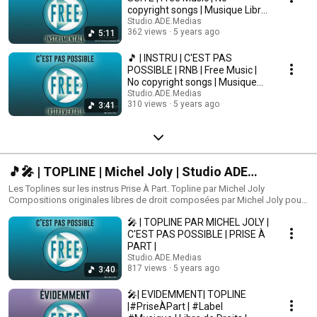
copyright songs | Musique Libre
de Droits |
Studio.ADE.Medias
362 views
5 years ago
5:11
🎵 | INSTRU | C'EST PAS
POSSIBLE | RNB | Free Music |
No copyright songs | Musique
Libre |
Studio.ADE.Medias
310 views
5 years ago
3:41
🎵🎤 | TOPLINE | Michel Joly | Studio ADE
Multimedia Prise À Part
Les Toplines sur les instrus Prise À Part. Topline par Michel Joly
Compositions originales libres de droit composées par Michel Joly pour
le Label #PRISE À PART au #STUDIO ADE. https://ade-multimedia.com/
🎤 | TOPLINE PAR MICHEL JOLY |
Pour vous abonner à YouTube : https://tinyurl.com/yxloh6ft​ Les titres sont
téléchargeables gratuitement ici : https://tinyurl.com/y4usfwfk L' actualité
C'EST PAS POSSIBLE | PRISE À
du Studio ici : https://tinyurl.com/tyd9hz7 Le site du Studio ADE ici :
PART |
https://tinyurl.com/y3ky6qxo Facebook Prise À Part ici :
Studio.ADE.Medias
https://tinyurl.com/yx2lyyrp #PriseApart #FreeInstru #StudioADEMedia
817 views
5 years ago
3:40
#LibreDeDroit #Electro #Trap
🎤| EVIDEMMENT| TOPLINE
|#PriseÀPart | #Label