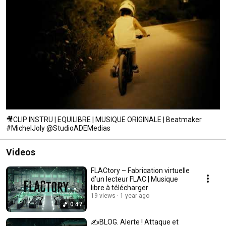
🎥CLIP INSTRU | EQUILIBRE | MUSIQUE ORIGINALE | Beatmaker
#MichelJoly @StudioADEMedias
Videos
FLACtory – Fabrication virtuelle
d’un lecteur FLAC | Musique
libre à télécharger
19 views
1 year ago
0:47
✍BLOG. Alerte ! Attaque et