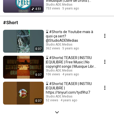
#Musique | Libre de Droits |
#MichelJoly #beatmaker
Studio.ADE.Medias
753 views
5 years ago
4:51
#Short
⌛ #Shorts de Youtube mais à
quoi ça sert?
@StudioADEMedias
Studio.ADE.Medias
362 views
5 years ago
0:37
⌛ #Shorts| TEASER | INSTRU
|EQUILIBRE | Free Music | No
copyright songs | Musique Libre
de Droits |
Studio.ADE.Medias
106 views
4 years ago
0:37
⌛ #Shorts| TEASER | INSTRU
|EQUILIBRE |
https://tinyurl.com/tyd9hz7
Studio.ADE.Medias
52 views
4 years ago
0:37