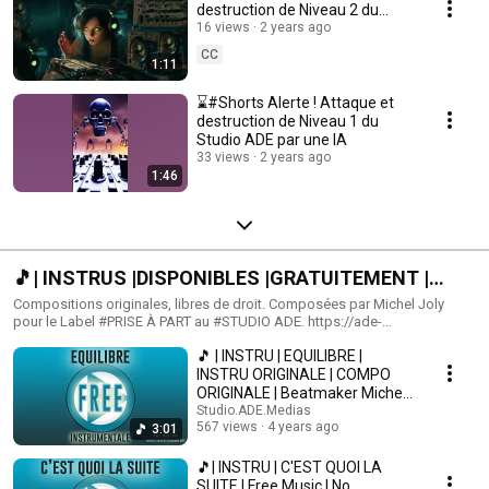
destruction de Niveau 2 du
Studio ADE par des robots
16 views
2 years ago
CC
1:11
⌛#Shorts Alerte ! Attaque et
destruction de Niveau 1 du
Studio ADE par une IA
33 views
2 years ago
1:46
🎵| INSTRUS |DISPONIBLES |GRATUITEMENT |
FREE | LABEL PRISE À PART |
Compositions originales, libres de droit. Composées par Michel Joly
pour le Label #PRISE À PART au #STUDIO ADE. https://ade-
multimedia.com/ Les titres sont téléchargeables ici :
🎵 | INSTRU | EQUILIBRE |
https://tinyurl.com/y4usfwfk L' actualité du Studio ici :
https://tinyurl.com/tyd9hz7 Le site du Studio ADE ici :
INSTRU ORIGINALE | COMPO
https://tinyurl.com/y3ky6qxo Facebook Prise À Part ici :
ORIGINALE | Beatmaker Michel
https://tinyurl.com/yx2lyyrp #PriseApart #FreeInstru #StudioADEMedia
Joly | High Quality
Studio.ADE.Medias
#LibreDeDroit #Electro #Trap #RNB #Electro #Pop #Corporate
567 views
4 years ago
3:01
#Videoclip #Clipvideo
🎵| INSTRU | C'EST QUOI LA
SUITE | Free Music | No