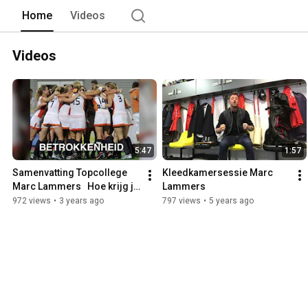
Home
Videos
Videos
5:47
1:57
Samenvatting Topcollege 
Kleedkamersessie Marc 
Marc Lammers   Hoe krijg je 
Lammers
sporters teams in de FLOW    
972 views
•
3 years ago
797 views
•
5 years ago
from YouTube