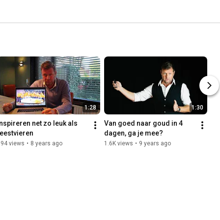
1:28
1:30
Inspireren net zo leuk als 
Van goed naar goud in 4 
feestvieren
dagen, ga je mee?
694 views
•
8 years ago
1.6K views
•
9 years ago