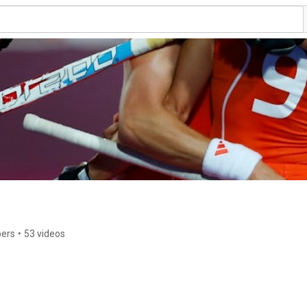
bers
•
53 videos