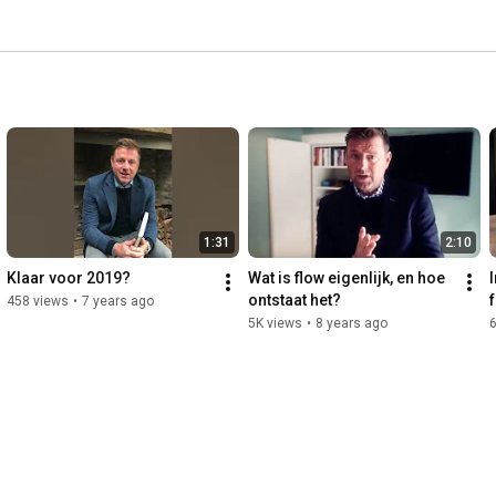
1:31
2:10
Klaar voor 2019?
Wat is flow eigenlijk, en hoe 
ontstaat het?
458 views
•
7 years ago
5K views
•
8 years ago