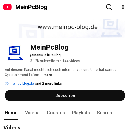
MeinPcBlog
MeinPcBlog
@ManuSoftPcBlog
3.12K subscribers
•
144 videos
Auf diesem Kanal möchte ich euch informatives und Unterhaltsames 
Cybertainment liefern. 
...more
meinpc-blog.de
and 2 more links
Subscribe
Home
Videos
Courses
Playlists
Search
Videos