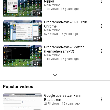
Ripper
MeinPcBlog
1.3K views
15 years ago
1:59
ProgrammReview: Kill ID für
Chrome
MeinPcBlog
674 views
15 years ago
0:57
ProgrammReview: Zattoo
(Fernsehen am PC)
MeinPcBlog
1.1K views
15 years ago
2:21
Popular videos
Google übersetzer kann
Beatboxen.
267K views
15 years ago