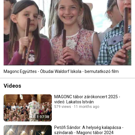
Magonc Együttes - Óbudai Waldorf Iskola - bemutatkozó film
Videos
MAGONC tábor zárókoncert 2025 -
videó: Lakatos István
579 views
11 months ago
1:07:38
Petőfi Sándor: A helység kalapácsa -
színdarab - Magonc tábor 2024