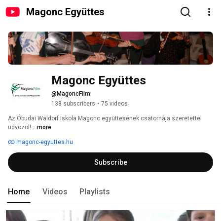
Magonc Együttes
Magonc Együttes
@MagoncFilm
138 subscribers
•
75 videos
Az Óbudai Waldorf Iskola Magonc együttesének csatornája szeretettel 
üdvözöl! 
...more
magonc-egyuttes.hu
Subscribe
Home
Videos
Playlists