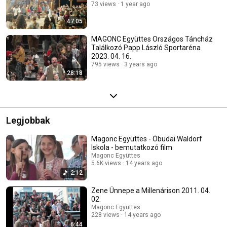
73 views
1 year ago
47:05
MAGONC Együttes Országos Táncház
Találkozó Papp László Sportaréna
2023. 04. 16.
795 views
3 years ago
28:18
Legjobbak
Magonc Együttes - Óbudai Waldorf
Iskola - bemutatkozó film
Magonc Együttes
5.6K views
14 years ago
2:12
Zene Ünnepe a Millenárison 2011. 04.
02.
Magonc Együttes
228 views
14 years ago
6:44