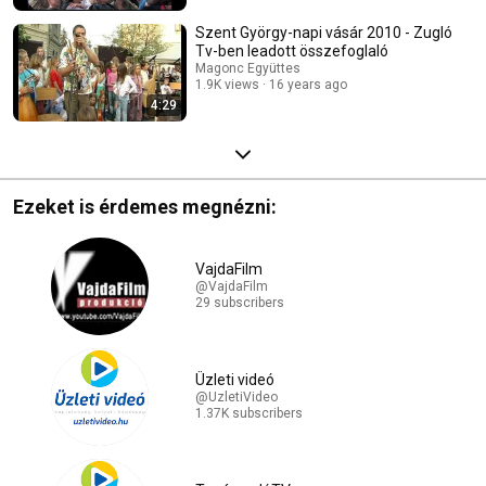
Szent György-napi vásár 2010 - Zugló
Tv-ben leadott összefoglaló
Magonc Együttes
1.9K views
16 years ago
4:29
Ezeket is érdemes megnézni:
VajdaFilm
@VajdaFilm
29 subscribers
Üzleti videó
@UzletiVideo
1.37K subscribers