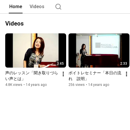
Home
Videos
Videos
3:45
2:33
声のレッスン「聞き取りづら
ボイトレセミナー「本日の流
い声とは」
れ　説明」
4.8K views
•
14 years ago
256 views
•
14 years ago