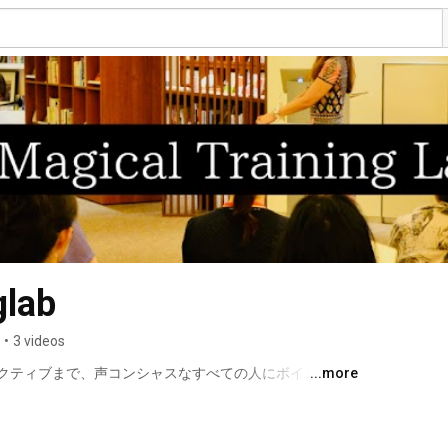
glab
•
3 videos
クティブまで、声コンシャスなすべての人にボイストレ
...more
グラボ。主宰MISUMI（大槻水澄）によるレッスン、セ
 