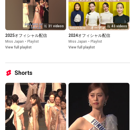
31 videos
43 videos
2025オフィシャル配信
2024オフィシャル配信
Miss Japan
•
Playlist
Miss Japan
•
Playlist
View full playlist
View full playlist
Shorts