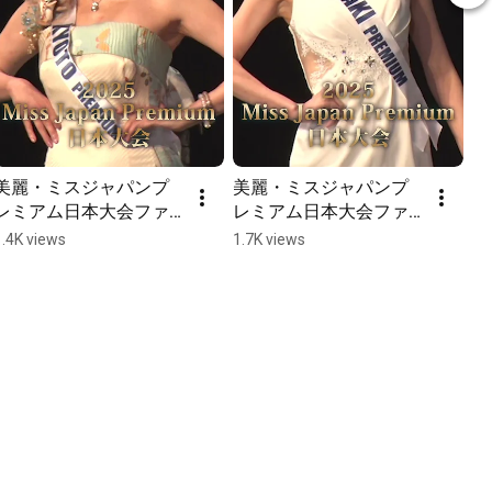
美麗・ミスジャパンプ
美麗・ミスジャパンプ
レミアム日本大会ファ
レミアム日本大会ファ
イナルセッション(2)  
イナルセッション(1)  
1.4K views
1.7K views
#shorts 
#shorts 
【missjapanpremium2
【missjapanpremium2
025】 Beauty pageant 
025】 Beauty pageant 
#ミスジャパンプレミア
#ミスジャパンプレミア
ム #ミスコン
ム #ミスコン