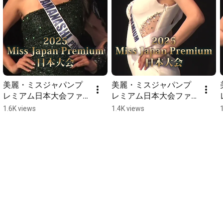
美麗・ミスジャパンプ
美麗・ミスジャパンプ
レミアム日本大会ファ
レミアム日本大会ファ
イナルセッション(4)  
イナルセッション(3)  
1.6K views
1.4K views
#shorts 
#shorts 
【missjapanpremium2
【missjapanpremium2
025】 Beauty pageant 
025】 Beauty pageant 
#ミスジャパンプレミア
#ミスジャパンプレミア
ム #ミスコン
ム #ミスコン