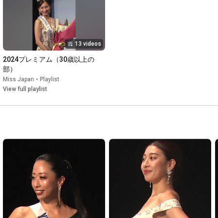
established a Board of Trustees. We would appreciate your 
support by serving on this year's Board of Trustees. Your 
donations will be used for social contribution activities, various 
event expenses, transportation and accommodation costs, and 
13 videos
https://www.missjapan.org/councilor
2024プレミアム（30歳以上の
部）
Miss Japan
•
Playlist
https://twitter.com/MissJapannet
View full playlist
https://www.instagram.com/missjapan_o...
https://www.facebook.com/MissJapannet...
Contact Us

info@missjapan.net

#missjapan
#MissJapan
#2024MissJapan
#MissJapan2024
#beautypageant