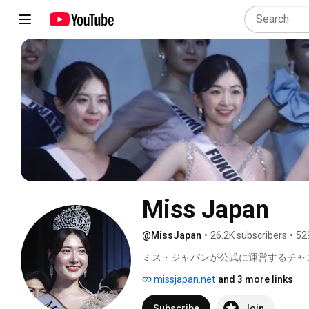
Miss Japan
@MissJapan
•
26.2K subscribers
•
52
ミス・ジャパンが公式に運営するチャ
いたします。 
missjapan.net
and 3 more links
Subscribe
Join