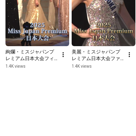
絢爛・ミスジャパンプ
美麗・ミスジャパンプ
レミアム日本大会フィ
レミアム日本大会ファ
ナーレ  #shorts 
イナルセッション(5)  
1.4K views
1.4K views
【missjapanpremium2
#shorts 
025】 Beauty pageant 
【missjapanpremium2
#ミスジャパンプレミア
025】 Beauty pageant 
ム #ミスコン
#ミスジャパンプレミア
ム #ミスコン