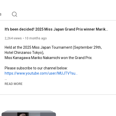
s
It's been decided! 2025 Miss Japan Grand Prix winner Mariko Nakamichi (Mariko Nakamichi) - roundt...
2,264 views
10 months ago
Held at the 2025 Miss Japan Tournament (September 29th, 
Hotel Chinzanso Tokyo),

Miss Kanagawa Mariko Nakamichi won the Grand Prix.

https://www.youtube.com/user/MUJTV?su...
Miss Japan/Mister Japan Pageant Council Member

READ MORE
Through the year-long Miss/Mister Japan Pageant (MJP) 
event, our company's sole purpose is to provide a platform (i.e., 
a catalyst) for young people in Japan. Through the competition, 
contestants engage in a variety of activities, from local causes 
to global charity work, and grow as individuals.

As one opportunity to support these activities, we have 