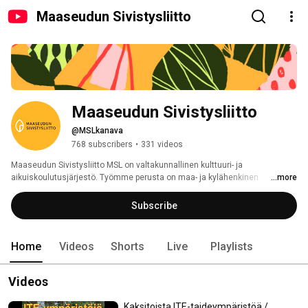
Maaseudun Sivistysliitto
Maaseudun Sivistysliitto
@MSLkanava
768 subscribers
•
331 videos
Maaseudun Sivistysliitto MSL on valtakunnallinen kulttuuri- ja 
aikuiskoulutusjärjestö. Työmme perusta on maa- ja kylähenkinen 
...more
elämäntapa. Toimintamme edistää vastuullisuutta, moniarvoisuutta ja 
yhdenvertaisuutta. Luonnon ja ihmisen välinen kumppanuus on elinehto, 
Subscribe
jota tuemme ympäristösivistyksen periaattein. MSL on 
kansalaisvaikuttajien kumppani ja yhteiskunnallinen kehittäjä. Tehtävää 
toteutamme kärkiteemoilla: opintopalvelut, maaseutuyrittäjyys, 
Home
Videos
Shorts
Live
Playlists
kuntayhteistyö, hiiliviisaus, ympäristötaide ja ITE-taide. 
Videos
Kaksitoista ITE-taideympäristöä /