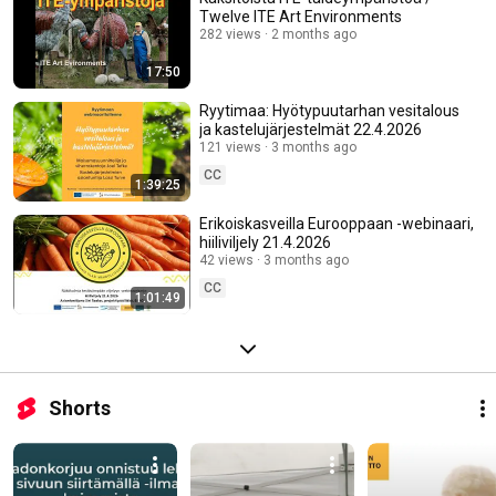
Twelve ITE Art Environments
282 views
2 months ago
17:50
Ryytimaa: Hyötypuutarhan vesitalous
ja kastelujärjestelmät 22.4.2026
121 views
3 months ago
CC
1:39:25
Erikoiskasveilla Eurooppaan -webinaari,
hiiliviljely 21.4.2026
42 views
3 months ago
CC
1:01:49
Shorts