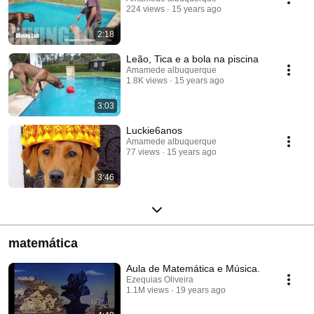
224 views
15 years ago
2:18
Leão, Tica e a bola na piscina
Amamede albuquerque
1.8K views
15 years ago
3:03
Luckie6anos
Amamede albuquerque
77 views
15 years ago
3:46
matemática
Aula de Matemática e Música.
Ezequias Oliveira
1.1M views
19 years ago