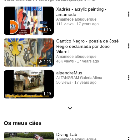
Xadrês - acrylic painting -
amamede
Amamede albuquerque
111 views
17 years ago
1:13
Cantico Negro - poesia de José
Régio declamada por João
Vilaret
Amamede albuquerque
46K views
17 years ago
2:23
alpendreMus
ALTANGRAM GaleriaAlima
50 views
17 years ago
1:29
Os meus cães
Diving Lab
Amamede albuquerque