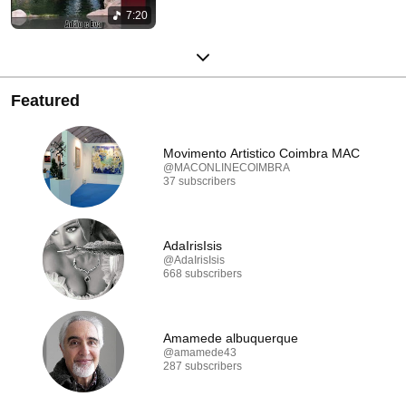
7:20
Featured
Movimento Artistico Coimbra MAC
@MACONLINECOIMBRA
37 subscribers
AdaIrisIsis
@AdaIrisIsis
668 subscribers
Amamede albuquerque
@amamede43
287 subscribers