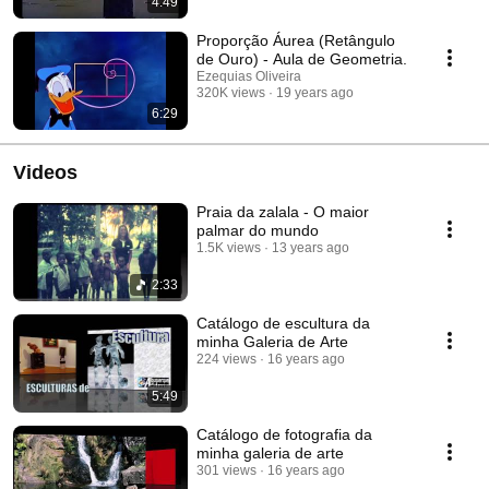
4:49
Proporção Áurea (Retângulo
de Ouro) - Aula de Geometria.
Ezequias Oliveira
320K views
19 years ago
6:29
Videos
Praia da zalala - O maior
palmar do mundo
1.5K views
13 years ago
2:33
Catálogo de escultura da
minha Galeria de Arte
224 views
16 years ago
5:49
Catálogo de fotografia da
minha galeria de arte
301 views
16 years ago