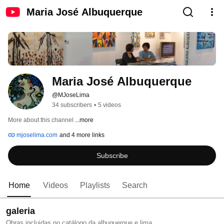
Maria José Albuquerque
Maria José Albuquerque
@MJoseLima
34 subscribers
•
5 videos
More about this channel
...more
mjoselima.com
and 4 more links
Subscribe
Home
Videos
Playlists
Search
galeria
Obras incluidas no catálogo da albuquerque e lima