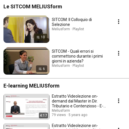
Le SITCOM MELIUSform
SITCOM: Il Colloquio di
Selezione
Meliusform · Playlist
10
SITCOM - Quali errori si
commettono durante i primi
giorni in azienda?
Meliusform · Playlist
6
E-learning MELIUSform
Estratto Videolezione on-
demand dal Master in Dir.
Tributario e Contenzioso - E-
Learning MELIUSform
Meliusform
79 views
5 years ago
4:17
Estratto Videolezione on-