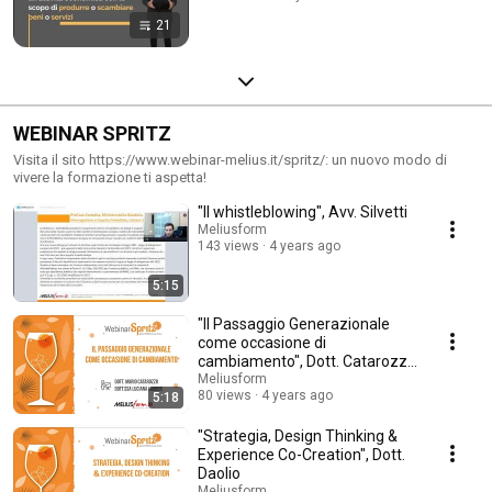
21
WEBINAR SPRITZ
Visita il sito https://www.webinar-melius.it/spritz/: un nuovo modo di
vivere la formazione ti aspetta!
"Il whistleblowing", Avv. Silvetti
Meliusform
143 views
4 years ago
5:15
"Il Passaggio Generazionale
come occasione di
cambiamento", Dott. Catarozzo
e Dott.ssa Lauber
Meliusform
80 views
4 years ago
5:18
"Strategia, Design Thinking &
Experience Co-Creation", Dott.
Daolio
Meliusform