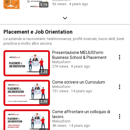
56 views
4 years ago
5:16
Placement e Job Orientation
Le aziende si raccontano: testimonianze, profili ricercati, nuovi skill, best
practice e molto altro ancora.
Presentazione MELIUSform
Business School & Placement
Meliusform
27K views
8 years ago
3:23
Come scrivere un Curriculum
Meliusform
751 views
14 years ago
2:29
Come affrontare un colloquio di
lavoro
Meliusform
4K views
14 years ago