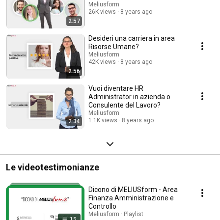
Meliusform
26K views
8 years ago
2:57
Desideri una carriera in area
Risorse Umane?
Meliusform
42K views
8 years ago
2:56
Vuoi diventare HR
Administrator in azienda o
Consulente del Lavoro?
Meliusform
1.1K views
8 years ago
2:34
Le videotestimonianze
Dicono di MELIUSform - Area
Finanza Amministrazione e
Controllo
Meliusform · Playlist
15