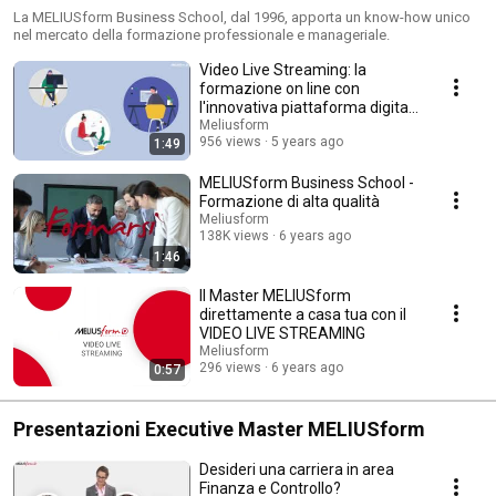
La MELIUSform Business School, dal 1996, apporta un know-how unico
nel mercato della formazione professionale e manageriale.
Video Live Streaming: la
formazione on line con
l'innovativa piattaforma digitale
VLS Meliusform
Meliusform
956 views
5 years ago
1:49
MELIUSform Business School -
Formazione di alta qualità
Meliusform
138K views
6 years ago
1:46
Il Master MELIUSform
direttamente a casa tua con il
VIDEO LIVE STREAMING
Meliusform
296 views
6 years ago
0:57
Presentazioni Executive Master MELIUSform
Desideri una carriera in area
Finanza e Controllo?