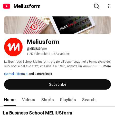
Meliusform
Meliusform
@MELIUSform
1.2K subscribers
•
373 videos
La Business School Meliusform, grazie all'esperienza nella formazione dei 
suoi soci e del suo staff, che risale al 1996, apporta un know-how unico nel 
...more
mercato della formazione professionale e manageriale, con l'obiettivo di 
meliusform.it
and 3 more links
favorire la diffusione della cultura d'impresa tra coloro i quali intendo 
investire nella propria crescita professionale e desiderano sviluppare 
Subscribe
competenze in linea con le esigenze e le richieste di un mercato del 
lavoro in continua evoluzione. 
Home
Videos
Shorts
Playlists
Search
La Business School MELIUSform