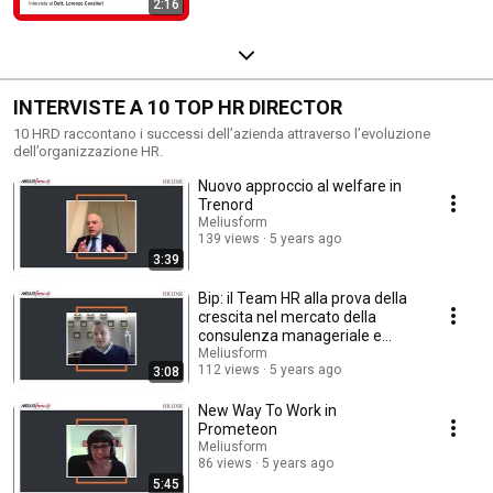
2:16
INTERVISTE A 10 TOP HR DIRECTOR
10 HRD raccontano i successi dell’azienda attraverso l’evoluzione
dell’organizzazione HR.
Nuovo approccio al welfare in
Trenord
Meliusform
139 views
5 years ago
3:39
Bip: il Team HR alla prova della
crescita nel mercato della
consulenza manageriale e
digitale
Meliusform
112 views
5 years ago
3:08
New Way To Work in
Prometeon
Meliusform
86 views
5 years ago
5:45