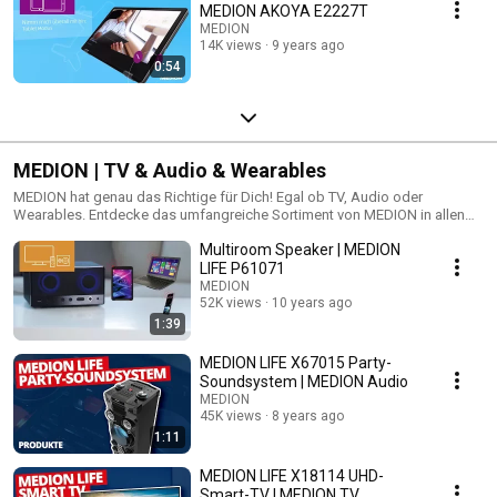
MEDION AKOYA E2227T
MEDION
14K views
9 years ago
0:54
MEDION | TV & Audio & Wearables
MEDION hat genau das Richtige für Dich! Egal ob TV, Audio oder
Wearables. Entdecke das umfangreiche Sortiment von MEDION in allen
Bereichen! Facebook: https://www.facebook.com/MEDIONDeutschland
Multiroom Speaker | MEDION
MEDION Shop: http://bit.ly/2gHTiNS Wir bei MEDION machen neueste
Technologien für alle zugänglich. Ohne viel Schnickschnack, ohne
LIFE P61071
überflüssige und teure Sonderfunktionen, aber mit viel Herzblut und
MEDION
Erfahrung. Du willst moderne Technik zu einem fairen Preis? Dann komm
52K views
10 years ago
zu MEDION!
1:39
MEDION LIFE X67015 Party-
Soundsystem | MEDION Audio
MEDION
45K views
8 years ago
1:11
MEDION LIFE X18114 UHD-
Smart-TV | MEDION TV