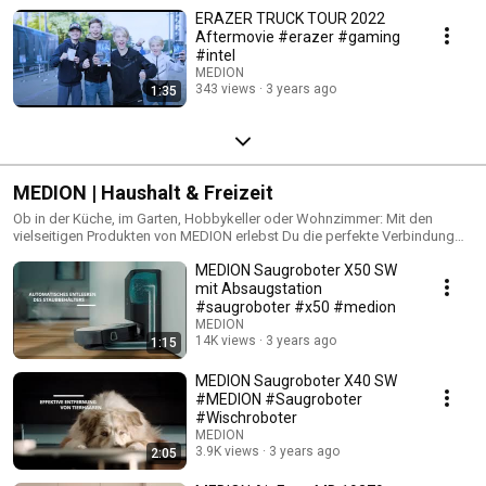
ERAZER TRUCK TOUR 2022
Aftermovie #erazer #gaming
#intel
MEDION
343 views
3 years ago
1:35
MEDION | Haushalt & Freizeit
Ob in der Küche, im Garten, Hobbykeller oder Wohnzimmer: Mit den
vielseitigen Produkten von MEDION erlebst Du die perfekte Verbindung
aus Design, Technik und Komfort. Lass Dich inspirieren und entdecke
MEDION Saugroboter X50 SW
jetzt die praktischen Alltagshelfer von MEDION! Facebook:
https://www.facebook.com/MEDIONDeutsc... MEDION Shop:
mit Absaugstation
http://bit.ly/2gHTiNS Wir bei MEDION machen neueste Technologien für
#saugroboter #x50 #medion
alle zugänglich. Ohne viel Schnickschnack, ohne überflüssige und teure
MEDION
Sonderfunktionen, aber mit viel Herzblut und Erfahrung. Du willst
14K views
3 years ago
1:15
moderne Technik zu einem fairen Preis? Dann komm zu MEDION!
MEDION Saugroboter X40 SW
#MEDION #Saugroboter
#Wischroboter
MEDION
3.9K views
3 years ago
2:05