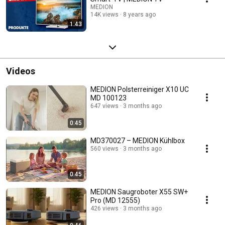
MEDION
14K views
8 years ago
1:43
Videos
MEDION Polsterreiniger X10 UC
MD 100123
647 views
3 months ago
0:45
MD370027 – MEDION Kühlbox
560 views
3 months ago
0:45
MEDION Saugroboter X55 SW+
Pro (MD 12555)
426 views
3 months ago