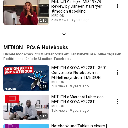
MEDION Air Fryer MD 19279
Review by Darleen #airfryer
#medion #cooking
MEDION
5.5K views
3 years ago
2:10
MEDION | PCs & Notebooks
Unsere modernen PCs & Notebooks erfüllen nahezu alle Deine digitalen
Bedürfnisse für jede Situation. Facebook:
https://www.facebook.com/MEDIONDeutschland MEDION Shop:
MEDION AKOYA E2228T - 360°
http://bit.ly/2gHTiNS Wir bei MEDION machen neueste Technologien für
alle zugänglich. Ohne viel Schnickschnack, ohne überflüssige und teure
Convertible-Notebook mit
Sonderfunktionen, aber mit viel Herzblut und Erfahrung. Du willst
MrHelfersyndrom | MEDION
moderne Technik zu einem fairen Preis? Dann komm zu MEDION!
NOTEBOOK
MEDION
40K views
9 years ago
3:46
MEDION x Microsoft über das
MEDION AKOYA E2228T
MEDION
15K views
9 years ago
5:16
Notebook und Tablet in einem |