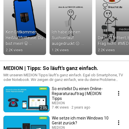
Kein Entkommen, 
Ich habe deinen 
Heißluftfritteuse. Du 
Suchverlauf 
Die Luft frittiert, B
bist mein! 🤫 
ausgedruckt 😖  
Frag nicht. #ME
#MEDION
#MEDION
2.2K views
1.2K views
2.2K views
MEDION | Tipps: So läuft's ganz einfach.
Mit unseren MEDION Tipps läuft's ganz einfach. Egal ob Smartphone, TV
oder Notebook. Wir zeigen dir ganz einfach, wie du deine Probleme
selbst behebst und deine Geräte wieder zum laufen bekommst.
So erstellst Du einen Online-
Facebook: https://www.facebook.com/MEDIONDeutschland MEDION
Shop: http://bit.ly/2gHTiNS Wir bei MEDION machen neueste
Reparaturauftrag | MEDION
Technologien für alle zugänglich. Ohne viel Schnickschnack, ohne
Tipps
überflüssige und teure Sonderfunktionen, aber mit viel Herzblut und
MEDION
Erfahrung. Du willst moderne Technik zu einem fairen Preis? Dann komm
7.4K views
2 years ago
2:05
zu MEDION!
Wie setze ich mein Windows 10
Gerät zurück?
MEDION