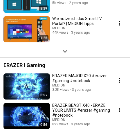
5K views
2 years ago
2:29
Wie nutze ich das SmartTV
Portal? | MEDION Tipps
MEDION
44K views
3 years ago
1:25
ERAZER I Gaming
ERAZER MAJOR X20 #erazer
#gaming #notebook
MEDION
3.2K views
3 years ago
0:57
ERAZER BEAST X40 - ERAZE
YOUR LIMITS #erazer #gaming
#notebook
MEDION
892 views
3 years ago
0:56