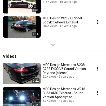
315K views
18 years ago
1:41
MEC Design W219 CLS550
Bodykit Wheels Exhaust
304K views
17 years ago
1:14
Videos
MEC Design Mercedes A238
C238 E400 V6 Sound Version
Daytona (silence)
5.2K views
5 years ago
0:22
MEC Design Mercedes W216
CL63 AMG Exhaust - Sound
Version Apocalypse
8.3K views
7 years ago
0:44