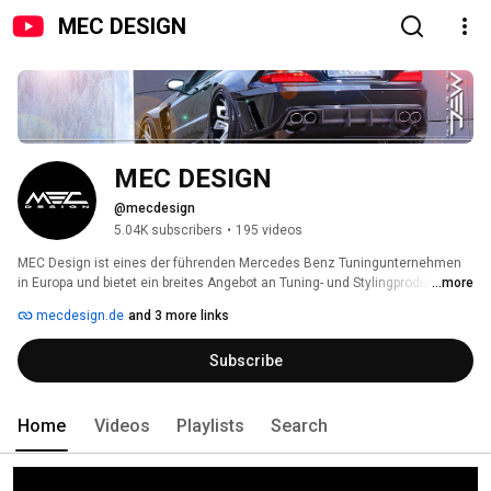
MEC DESIGN
MEC DESIGN
@mecdesign
5.04K subscribers
•
195 videos
MEC Design ist eines der führenden Mercedes Benz Tuningunternehmen 
in Europa und bietet ein breites Angebot an Tuning- und Stylingprodukten. 
...more
Diese Kreationen orientieren sich in erster Linie an den hohen Ansprüchen 
mecdesign.de
and 3 more links
von Mercedes Benz Fahrern. 
Subscribe
Home
Videos
Playlists
Search