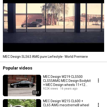
MEC Design SLS63 AMG pure Liefestyle- World Premiere
Popular videos
MEC Design W219 CLS500
CLS55AMG MEC Design Bodykit
+ MEC Design wheels 11+12
satin black
922K views
16 years ago
1:07
MEC Design W215 CL600 +
CL65 AMG mecxtremeIII wheel