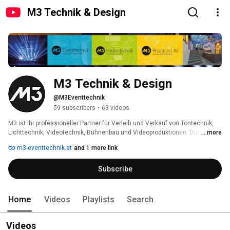
M3 Technik & Design
M3 Technik & Design
@M3Eventtechnik
59 subscribers
•
63 videos
M3 ist Ihr professioneller Partner für Verleih und Verkauf von Tontechnik, 
Lichttechnik, Videotechnik, Bühnenbau und Videoproduktionen. Durch 
...more
individuelle und persönliche Betreuung und Begleitung Ihres Projekts von 
m3-eventtechnik.at
and 1 more link
der Planung bis zur Umsetzung und Nachbearbeitung, können wir auf Ihre 
Wünsche eingehen und Ihren Traum realisieren. Machen Sie einen 
Subscribe
unverbindlichen Termin aus und wir besprechen alle Möglichkeiten 
gemeinsam! 
Home
Videos
Playlists
Search
Videos