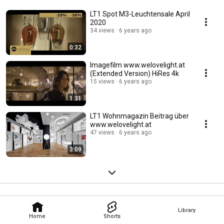
LT1 Spot M3-Leuchtensale April
2020
34 views
6 years ago
0:32
Imagefilm www.welovelight.at
(Extended Version) HiRes 4k
15 views
6 years ago
1:31
LT1 Wohnmagazin Beitrag über
www.welovelight.at
47 views
6 years ago
3:09
Library
Home
Shorts