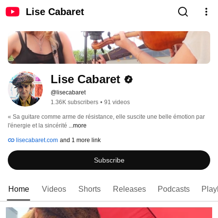
Lise Cabaret
Lise Cabaret
@lisecabaret
1.36K subscribers
•
91 videos
« Sa guitare comme arme de résistance, elle suscite une belle émotion par 
l'énergie et la sincérité 
...more
lisecabaret.com
and 1 more link
Subscribe
Home
Videos
Shorts
Releases
Podcasts
Playl