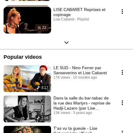
LISE CABARET Reprises et
copinage
Lise Cabaret · Playlist
22
Popular videos
LE SUD - Nino Ferrer par
Sanseverino et Lise Cabaret
17K views
10 months ago
3:17
Dans la salle du bar-tabac de
la rue des Martyrs - reprise de
Hadji-Lazaro (par Lise
Cabaret)
13K views
3 years ago
3:05
T'as vu ta gueule - Lise