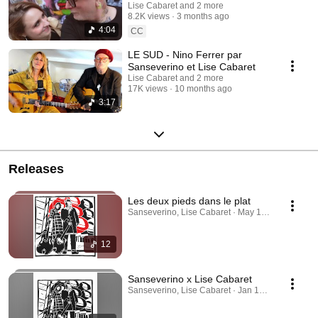
(clip officiel)
Lise Cabaret and 2 more
8.2K views
3 months ago
4:04
CC
LE SUD - Nino Ferrer par
Sanseverino et Lise Cabaret
Lise Cabaret and 2 more
17K views
10 months ago
3:17
Releases
Les deux pieds dans le plat
Sanseverino, Lise Cabaret · May 15, 2026
12
Sanseverino x Lise Cabaret
Sanseverino, Lise Cabaret · Jan 11, 2026