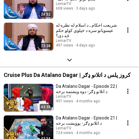
LemarTV
608 views
3 days ago
24:52
شریعت احکام ـ د اسلام له نظره له
عیسویانو سره د خپلوي کولو حکم
څه دی؟
LemarTV
497 views
4 days ago
23:38
Cruise Plus Da Atalano Dagar | کروز پلس د اتلانو ډګر
Da Atalano Dagar - Episode 22 |
د اتلانو ډګر- دوه وېشتمه برخه
LemarTV
997 views
4 months ago
43:35
Da Atalano Dagar - Episode 21 |
د اتلانو ډګر- یوویشت برخه
LemarTV
724 views
4 months ago
43:54