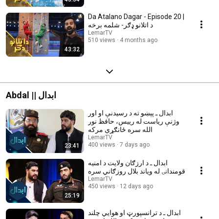
Da Atalano Dagar - Episode 20 |
د اتلانو ډګر- شلمه برخه
LemarTV
510 views
4 months ago
43:32
Abdal || ابدال
ابدال ـ پېښو ته د رسیدنې او اور
وژنې ریاست له رییس، حافظ نور
الله سره ځانګړې مرکه
LemarTV
400 views
7 days ago
23:41
ابدال ـ د ارزګان ولایت د امنیه
قومندانۍ له ویاند بلال روزګاني سره
LemarTV
450 views
12 days ago
25:19
ابدال ـ د ترانسپورټ او هوایي چلند