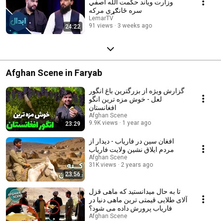
وزارت ویاند حکمت الله اصفي
سره ځانګړې مرکه
LemarTV
91 views
3 weeks ago
24:22
Afghan Scene in Faryab
گزارش ویژه از بزرگترین باغ انگور
لعل - خوش مزه ترین انگو
افغانستان
Afghan Scene
9.9K views
1 year ago
23:29
افغان سین در فاریاب - دیدار از
مردم ایلاق نشین ولایت فاریاب
Afghan Scene
31K views
2 years ago
23:56
تا به حال میدانستید که ماهی قزل
آلای طلایی قیمتی ترین ماهی دنیا در
فاریاب پرورش داده می شود؟
Afghan Scene