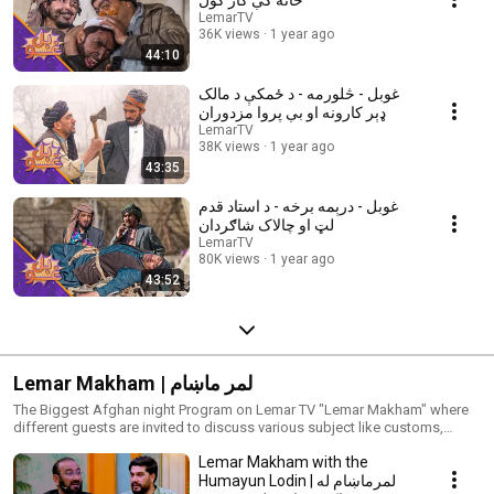
LemarTV
36K views
1 year ago
44:10
غوبل - څلورمه - د ځمکې د مالک
ډېر کارونه او بې پروا مزدوران
LemarTV
38K views
1 year ago
43:35
غوبل - درېمه برخه - د استاد قدم
لټ او چالاک شاګردان
LemarTV
80K views
1 year ago
43:52
Lemar Makham | لمر ماښام
The Biggest Afghan night Program on Lemar TV "Lemar Makham" where
different guests are invited to discuss various subject like customs,
traditions, games, and entertainments, as well as health-related topics. د
Lemar Makham with the
افغانستان تر ټولو لویه ماښامی خپرونه، لمر ماښام پدې خپرونه کې بېلابیل
Humayun Lodin | لمرماښام له
مېلمانه لرو چې د دود، کلتور او رواجونو په اړه خبرې کوي همدارنګه پدې خپرونه