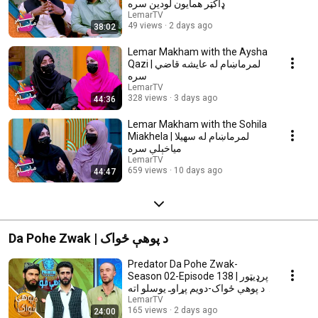
کې د روغتیا ټولنیز او تفریحي په اړه هم بحثونه لرو.
ډاکټر همایون لودین سره
LemarTV
49 views
2 days ago
38:02
Lemar Makham with the Aysha
Qazi | لمرماښام له عایشه قاضي
سره
LemarTV
328 views
3 days ago
44:36
Lemar Makham with the Sohila
Miakhela | لمرماښام له سهیلا
میاخېلې سره
LemarTV
659 views
10 days ago
44:47
Da Pohe Zwak | د پوهې ځواک
Predator Da Pohe Zwak-
Season 02-Episode 138 | پرډیټور‌
د پوهې ځواک-دویم پړاوـ یوسلو اته
دېرشمه برخه
LemarTV
165 views
2 days ago
24:00