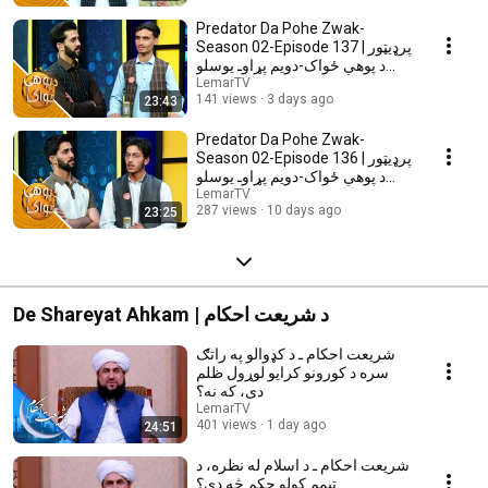
Predator Da Pohe Zwak-
Season 02-Episode 137 | پرډیټور‌
د پوهې ځواک-دویم پړاوـ یوسلو
اووه دېرشمه برخه
LemarTV
141 views
3 days ago
23:43
Predator Da Pohe Zwak-
Season 02-Episode 136 | پرډیټور‌
د پوهې ځواک-دویم پړاوـ یوسلو
شپږ دېرشمه برخه
LemarTV
287 views
10 days ago
23:25
De Shareyat Ahkam | د شریعت احکام
شریعت احکام ـ د کډوالو په راتګ
سره د کورونو کرایو لوړول ظلم
دی، که نه؟
LemarTV
401 views
1 day ago
24:51
شریعت احکام ـ د اسلام له نظره، د
تیمم کولو حکم څه دی؟