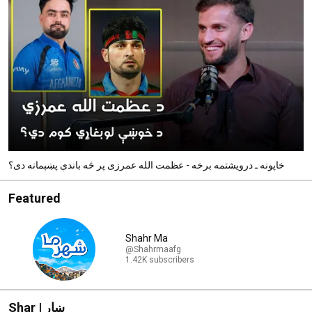
خاپونه ـ درویشتمه برخه - عظمت الله عمرزی پر څه باندې پښېمانه دی؟
Featured
Shahr Ma
@Shahrmaafg
1.42K subscribers
Shar | ښار