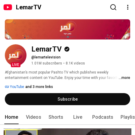
LemarTV
LemarTV
@lemartelevision
1.01M subscribers
•
8.1K videos
LIVE
Afghanistan’s most popular Pashto TV which publishes weekly 
entertainment content on YouTube. Enjoy your time with your favorite 
...more
Afghan shows on LemarTV YouTube channel. 
YouTube
and 3 more links
Subscribe
Home
Videos
Shorts
Live
Podcasts
Playli