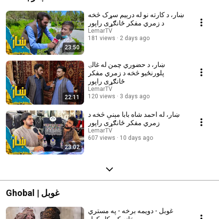
ښار، د کارته نو له درېیم سړک څخه
د زمري مفکر ځانګړی راپور
LemarTV
181 views
2 days ago
23:50
ښار، د حضوري چمن له غالۍ
پلورنځیو څخه د زمري مفکر
ځانګړی راپور
LemarTV
120 views
3 days ago
22:11
ښار، له احمد شاه بابا مېنې څخه د
زمري مفکر ځانګړی راپور
LemarTV
607 views
10 days ago
23:02
Ghobal | غوبل
غوبل - دویمه برخه - په مستري
خانه کې کار کول