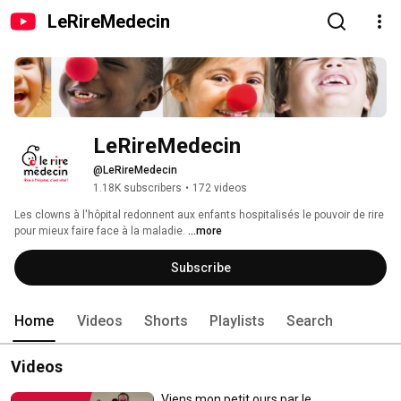
LeRireMedecin
LeRireMedecin
@LeRireMedecin
1.18K subscribers
•
172 videos
Les clowns à l'hôpital redonnent aux enfants hospitalisés le pouvoir de rire 
pour mieux faire face à la maladie. 
...more
Subscribe
Home
Videos
Shorts
Playlists
Search
Videos
Viens mon petit ours par le