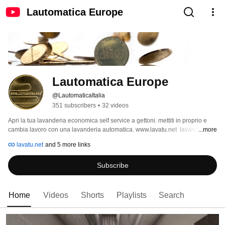
Lautomatica Europe
Lautomatica Europe
@LautomaticaItalia
351 subscribers
•
32 videos
Apri la tua lavanderia economica self service a gettoni. mettiti in proprio e 
cambia lavoro con una lavanderia automatica. www.lavatu.net  lavanderie 
...more
self service, LavaTU lavanderia a gettoni  oppure BioLavaTU lavanderia 
lavatu.net
and 5 more links
automatica a gettoni www.biolavatu.it e se fosse una LavaBar? 
Subscribe
Home
Videos
Shorts
Playlists
Search