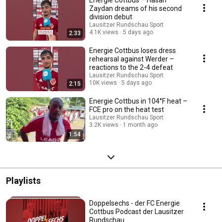
Energie Cottbus – Hasan
Zaydan dreams of his second
division debut
Lausitzer Rundschau Sport
4.1K views
5 days ago
2:33
Energie Cottbus loses dress
rehearsal against Werder –
reactions to the 2-4 defeat
Lausitzer Rundschau Sport
10K views
5 days ago
2:15
Energie Cottbus in 104°F heat –
FCE pro on the heat test
Lausitzer Rundschau Sport
3.2K views
1 month ago
1:54
Playlists
Doppelsechs - der FC Energie
Cottbus Podcast der Lausitzer
Rundschau