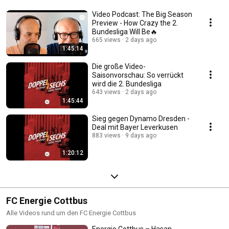
Video Podcast: The Big Season
Preview - How Crazy the 2.
Bundesliga Will Be🔥
665 views
2 days ago
1:45:14
Die große Video-
Saisonvorschau: So verrückt
wird die 2. Bundesliga
643 views
2 days ago
1:45:44
Sieg gegen Dynamo Dresden -
Deal mit Bayer Leverkusen
883 views
9 days ago
1:20:12
FC Energie Cottbus
Alle Videos rund um den FC Energie Cottbus