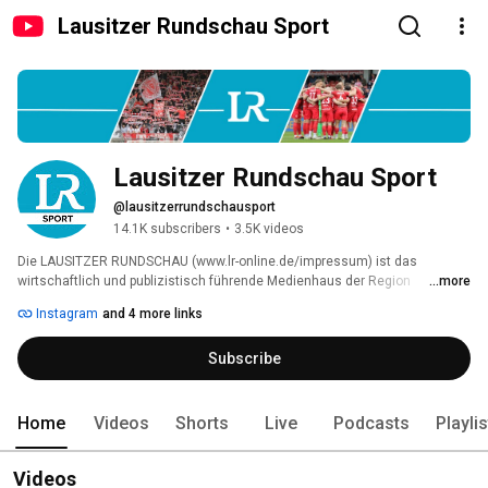
Lausitzer Rundschau Sport
Lausitzer Rundschau Sport
@lausitzerrundschausport
14.1K subscribers
•
3.5K videos
Die LAUSITZER RUNDSCHAU (www.lr-online.de/impressum) ist das 
wirtschaftlich und publizistisch führende Medienhaus der Region 
...more
zwischen Elbe und Neiße. Unsere Kernkompetenz sind hochwertige, 
Instagram
and 4 more links
regionale Informationen. 
Subscribe
Home
Videos
Shorts
Live
Podcasts
Playli
Videos