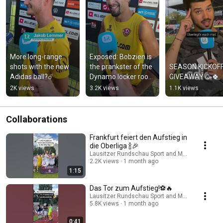
More long-range 
Exposed: Bobzien is 
shots with the new 
the prankster of the 
SEASON KICKOFF
Adidas ball?☄️
Dynamo locker room
GIVEAWAY 🥳🍀
😂
2K views
3.2K views
1.1K views
Collaborations
Frankfurt feiert den Aufstieg in
die Oberliga 🍾🎉
Lausitzer Rundschau Sport and MOZ Sport
2.2K views
1 month ago
1:15
Das Tor zum Aufstieg!⚽️🔥
Lausitzer Rundschau Sport and MOZ Sport
5.8K views
1 month ago
0:41