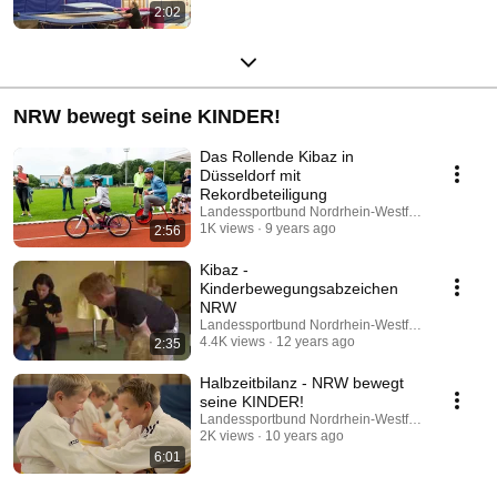
2:02
NRW bewegt seine KINDER!
Das Rollende Kibaz in
Düsseldorf mit
Rekordbeteiligung
Landessportbund Nordrhein-Westfalen e.V.
1K views
9 years ago
2:56
Kibaz -
Kinderbewegungsabzeichen
NRW
Landessportbund Nordrhein-Westfalen e.V.
4.4K views
12 years ago
2:35
Halbzeitbilanz - NRW bewegt
seine KINDER!
Landessportbund Nordrhein-Westfalen e.V.
2K views
10 years ago
6:01