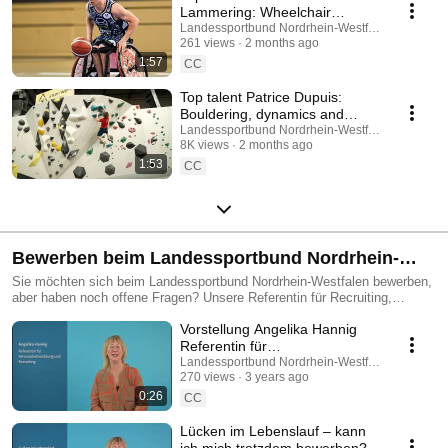
Lammering: Wheelchair
basketball player on his way to
Landessportbund Nordrhein-Westfalen e.V.
261 views
2 months ago
the top of the world
1:57
CC
Top talent Patrice Dupuis:
Bouldering, dynamics and
maximum strength in climbing
Landessportbund Nordrhein-Westfalen e.V.
8K views
2 months ago
1:53
CC
Bewerben beim Landessportbund Nordrhein-
Westfalen e.V.
Sie möchten sich beim Landessportbund Nordrhein-Westfalen bewerben,
aber haben noch offene Fragen? Unsere Referentin für Recruiting,
Angelika Hannig, klärt sie über alle offenen Fragen auf!
Vorstellung Angelika Hannig
Referentin für
Mitarbeiterentwicklung &
Landessportbund Nordrhein-Westfalen e.V.
270 views
3 years ago
Recruiting beim
0:26
Landessportbund
CC
Lücken im Lebenslauf – kann
ich mich trotzdem bewerben?