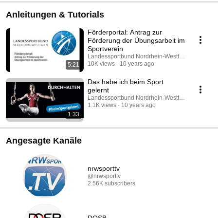
Anleitungen & Tutorials
Förderportal: Antrag zur
Förderung der Übungsarbeit im
Sportverein
Landessportbund Nordrhein-Westfalen e.V.
10K views
10 years ago
5:21
Das habe ich beim Sport
gelernt
Landessportbund Nordrhein-Westfalen e.V.
1.1K views
10 years ago
1:33
Angesagte Kanäle
nrwsporttv
@nrwsporttv
2.56K subscribers