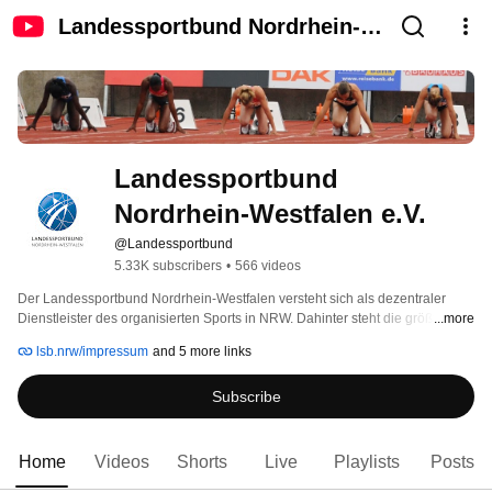
Landessportbund Nordrhein-
Westfalen e.V.
Landessportbund 
Nordrhein-Westfalen e.V.
@Landessportbund
5.33K subscribers
•
566 videos
Der Landessportbund Nordrhein-Westfalen versteht sich als dezentraler 
Dienstleister des organisierten Sports in NRW. Dahinter steht die größte 
...more
Personenvereinigung des Landes: 
lsb.nrw/impressum
and 5 more links
Subscribe
Home
Videos
Shorts
Live
Playlists
Posts