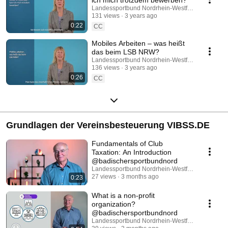
Landessportbund Nordrhein-Westfalen e.V.
131 views
3 years ago
0:22
CC
Mobiles Arbeiten – was heißt
das beim LSB NRW?
Landessportbund Nordrhein-Westfalen e.V.
136 views
3 years ago
0:26
CC
Grundlagen der Vereinsbesteuerung VIBSS.DE
Fundamentals of Club
Taxation: An Introduction
@badischersportbundnord
Landessportbund Nordrhein-Westfalen e.V.
27 views
3 months ago
0:23
What is a non-profit
organization?
@badischersportbundnord
Landessportbund Nordrhein-Westfalen e.V.