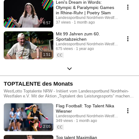
Leni's Dream in Words:
Olympic & Paralympic Games
in Rhine-Ruhr | Poetry Slam
Landessportbund Nordrhein-Westfalen e.V.
37 views
1 month ago
6:57
Mit 99 Jahren zum 60.
Sportabzeichen
Landessportbund Nordrhein-Westfalen e.V.
675 views
1 year ago
1:51
CC
TOPTALENTE des Monats
WestLotto Toptalente NRW - Initiiert vom Landessportbund Nordrhein-
Westfalen e.V. Mit der Aktion „Toptalent des Leistungssports“ machen
der LSB NRW und WestLotto, als größte Sportförderer in NRW, in jedem
Flag Football: Top Talent Nika
Jahr auf acht talentierte Sportler*innen in NRW aufmerksam, die durch
ihren sportlichen Einsatz bereits in jungen Jahren Erfolge verzeichnen. In
Wiesner
einem Videoportrait werden die Athlet*innen mit ihrer Sportart, ihren
Landessportbund Nordrhein-Westfalen e.V.
Siegen und ihren sportlichen Zielen vorgestellt. Ziel ist es, die Toptalente
349 views
1 month ago
für ihre Leistungen zu würdigen und zugleich Menschen für den
2:05
CC
(Nachwuchs-)Spitzensport zu begeistern.
Top talent Maximilian