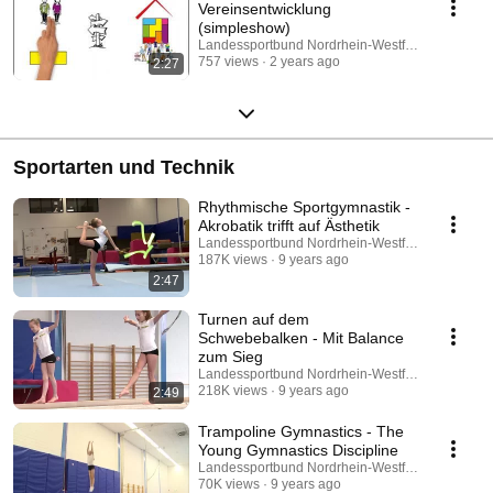
Vereinsentwicklung
(simpleshow)
Landessportbund Nordrhein-Westfalen e.V.
757 views
2 years ago
2:27
Sportarten und Technik
Rhythmische Sportgymnastik -
Akrobatik trifft auf Ästhetik
Landessportbund Nordrhein-Westfalen e.V.
187K views
9 years ago
2:47
Turnen auf dem
Schwebebalken - Mit Balance
zum Sieg
Landessportbund Nordrhein-Westfalen e.V.
218K views
9 years ago
2:49
Trampoline Gymnastics - The
Young Gymnastics Discipline
Landessportbund Nordrhein-Westfalen e.V.
70K views
9 years ago