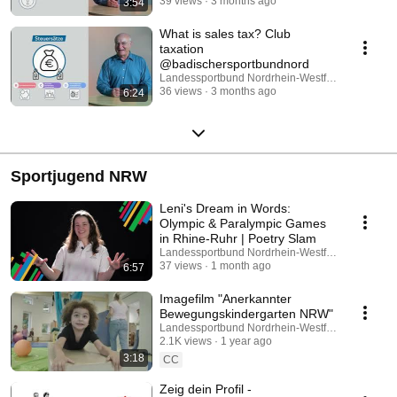
39 views
3 months ago
3:54
What is sales tax? Club
taxation
@badischersportbundnord
Landessportbund Nordrhein-Westfalen e.V.
36 views
3 months ago
6:24
Sportjugend NRW
Leni's Dream in Words:
Olympic & Paralympic Games
in Rhine-Ruhr | Poetry Slam
Landessportbund Nordrhein-Westfalen e.V.
37 views
1 month ago
6:57
Imagefilm "Anerkannter
Bewegungskindergarten NRW"
Landessportbund Nordrhein-Westfalen e.V.
2.1K views
1 year ago
3:18
CC
Zeig dein Profil -