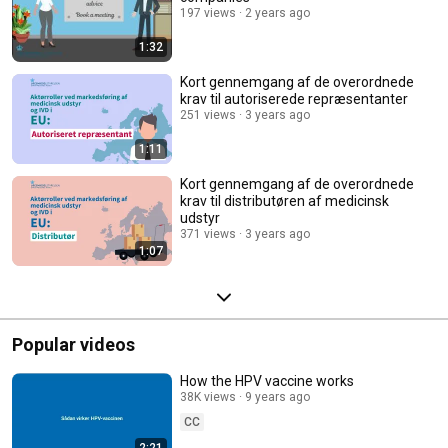
197 views
2 years ago
1:32
Kort gennemgang af de overordnede
krav til autoriserede repræsentanter
251 views
3 years ago
1:11
Kort gennemgang af de overordnede
krav til distributøren af medicinsk
udstyr
371 views
3 years ago
1:07
Popular videos
How the HPV vaccine works
38K views
9 years ago
CC