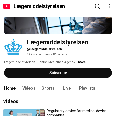
Lægemiddelstyrelsen
Lægemiddelstyrelsen
@Laegemiddelstyrelsen
299 subscribers
•
86 videos
Lægemiddelstyrelsen - Danish Medicines Agency 
...more
Subscribe
Home
Videos
Shorts
Live
Playlists
Videos
Regulatory advice for medical device
companies