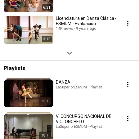
6:31
Licenciatura en Danza Clásica -
ESMDM - Evaluación
14K views
9 years ago
3:10
Playlists
DANZA
LaSuperiorESMDM · Playlist
1
VI CONCURSO NACIONAL DE
VIOLONCHELO
LaSuperiorESMDM · Playlist
1