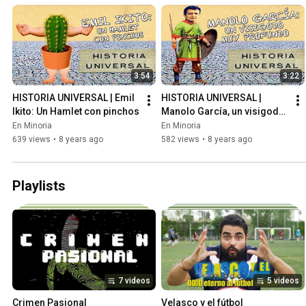
3:54
3:22
HISTORIA UNIVERSAL | Emil 
HISTORIA UNIVERSAL | 
Ikito: Un Hamlet con pinchos
Manolo García, un visigodo 
muy profundo
En Minoria
En Minoria
639 views
•
8 years ago
582 views
•
8 years ago
Playlists
7 videos
5 videos
Crimen Pasional
Velasco y el fútbol