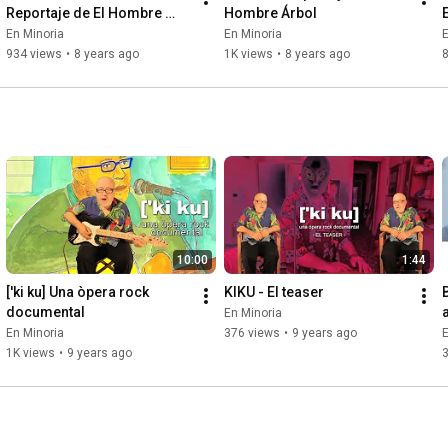
Reportaje de El Hombre 
Hombre Árbol
Árbol
En Minoria
En Minoria
E
934 views
•
8 years ago
1K views
•
8 years ago
10:00
1:44
['ki ku] Una òpera rock 
KIKU - El teaser
documental
En Minoria
En Minoria
376 views
•
9 years ago
E
1K views
•
9 years ago
3