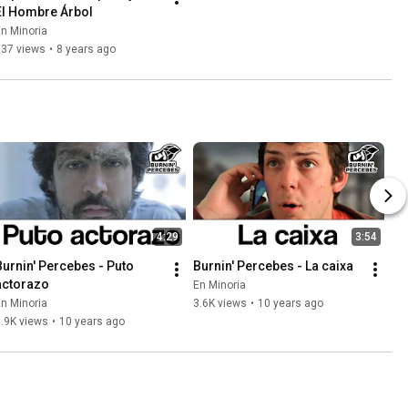
El Hombre Árbol
n Minoria
837 views
•
8 years ago
4:29
3:54
Burnin' Percebes - Puto 
Burnin' Percebes - La caixa
actorazo
En Minoria
n Minoria
3.6K views
•
10 years ago
.9K views
•
10 years ago