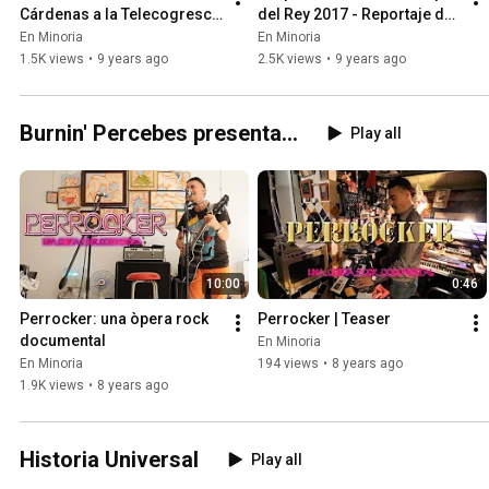
Cárdenas a la Telecogresca 
del Rey 2017 - Reportaje de 
- Reportatge dels Hombre 
El hombre Árbol
En Minoria
En Minoria
Árbol
1.5K views
•
9 years ago
2.5K views
•
9 years ago
Burnin' Percebes presenta...
Play all
10:00
0:46
Perrocker: una òpera rock 
Perrocker | Teaser
documental
En Minoria
En Minoria
194 views
•
8 years ago
1.9K views
•
8 years ago
Historia Universal
Play all