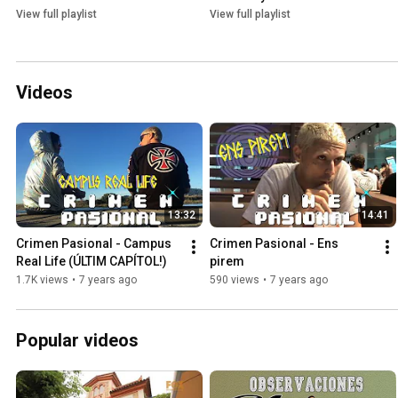
View full playlist
View full playlist
Videos
13:32
14:41
Crimen Pasional - Campus 
Crimen Pasional - Ens 
Real Life (ÚLTIM CAPÍTOL!)
pirem
1.7K views
•
7 years ago
590 views
•
7 years ago
Popular videos