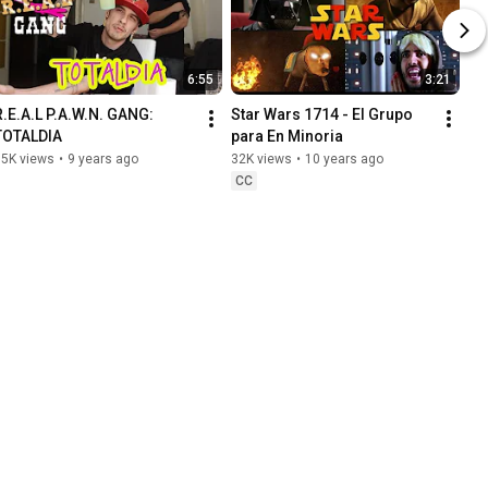
6:55
3:21
R.E.A.L P.A.W.N. GANG: 
Star Wars 1714 - El Grupo 
TOTALDIA
para En Minoria
35K views
•
9 years ago
32K views
•
10 years ago
CC