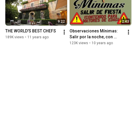
9:22
2:43
THE WORLD'S BEST CHEFS
Observaciones Mínimas: 
Salir por la noche, con 
189K views
•
11 years ago
David Suárez (CONTENIDO 
123K views
•
10 years ago
PARA MAYORES DE 18 
AÑOS)