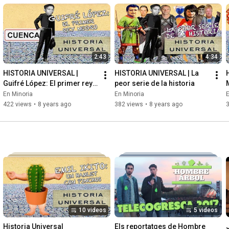
2:43
4:34
HISTORIA UNIVERSAL | 
HISTORIA UNIVERSAL | La 
Guifré López: El primer rey 
peor serie de la historia
negro
En Minoria
En Minoria
E
422 views
•
8 years ago
382 views
•
8 years ago
10 videos
5 videos
Historia Universal
Els reportatges de Hombre 