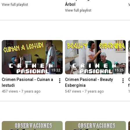
Árbol
View full playlist
V
View full playlist
15:22
15:25
Crimen Pasional - Cuinan a 
Crimen Pasional - Beauty 
lestudi
Esbergínia
457 views
•
7 years ago
547 views
•
7 years ago
1