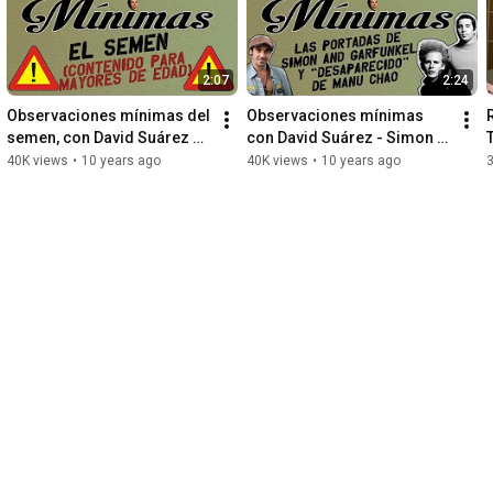
2:07
2:24
Observaciones mínimas del 
Observaciones mínimas 
semen, con David Suárez 
con David Suárez - Simon 
(CONTENIDO PARA 
and Garfunkel y Manu Chao
40K views
•
10 years ago
40K views
•
10 years ago
MAYORES DE 18 AÑOS)