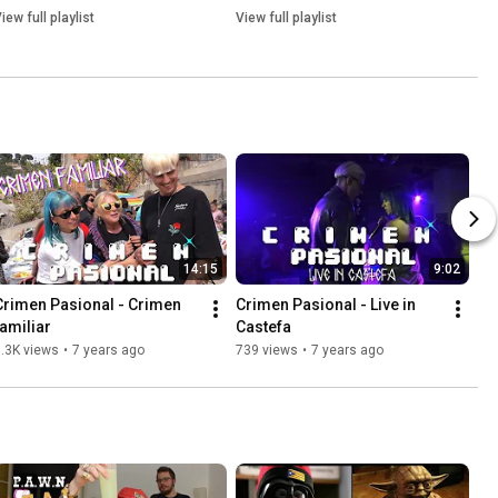
iew full playlist
View full playlist
14:15
9:02
Crimen Pasional - Crimen 
Crimen Pasional - Live in 
familiar
Castefa
.3K views
•
7 years ago
739 views
•
7 years ago