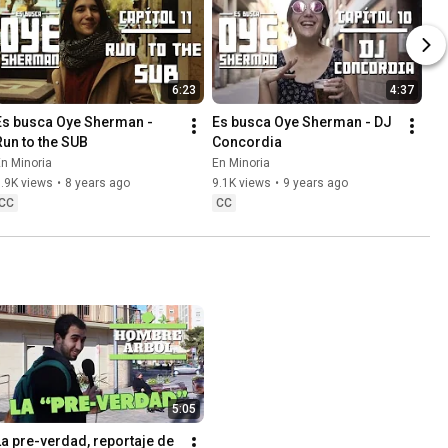
6:23
4:37
Es busca Oye Sherman - 
Es busca Oye Sherman - DJ 
Run to the SUB
Concordia
n Minoria
En Minoria
.9K views
•
8 years ago
9.1K views
•
9 years ago
CC
CC
5:05
La pre-verdad, reportaje de 