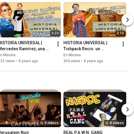
3:23
3:10
HISTORIA UNIVERSAL | 
HISTORIA UNIVERSAL | 
Mercedes Ramírez, una 
Tishpack Recio: un 
feminista de estar por casa
mesopotenco ilustre
n Minoria
En Minoria
332 views
•
8 years ago
304 views
•
8 years ago
5 videos
8 videos
Jerusalem Noir
REAL P.A.W.N. GANG