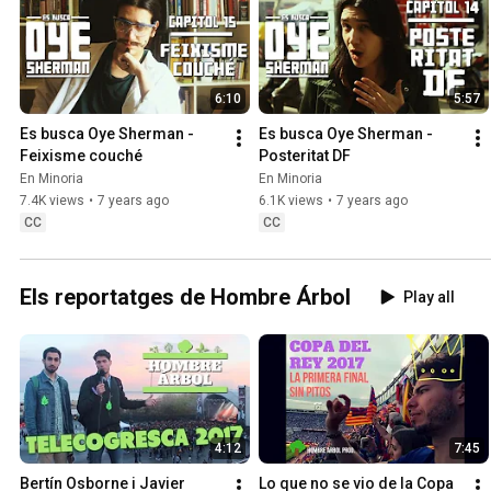
6:10
5:57
Es busca Oye Sherman - 
Es busca Oye Sherman - 
Feixisme couché
Posteritat DF
En Minoria
En Minoria
7.4K views
•
7 years ago
6.1K views
•
7 years ago
CC
CC
Els reportatges de Hombre Árbol
Play all
4:12
7:45
Bertín Osborne i Javier 
Lo que no se vio de la Copa 