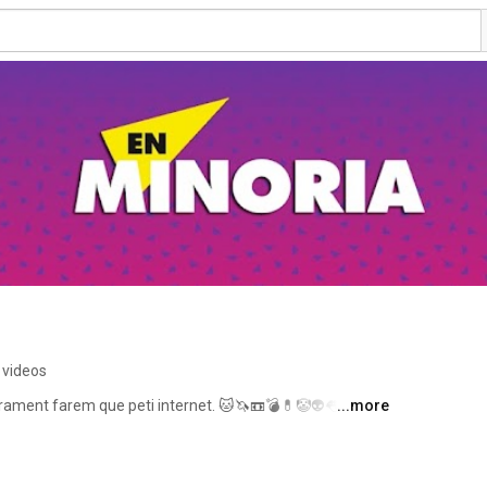
 videos
rament farem que peti internet. 🐱🦄📼💣💊🤡👽👅▶️ 
...more