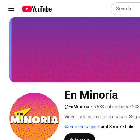
En Minoria
@EnMinoria
•
5.68K subscribers
•
203
Vídeos, vídeos, na na na naaaaa. Segu
enminoria.com
and 3 more links
Subscribe