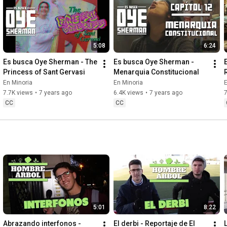
5:08
6:24
Es busca Oye Sherman - The 
Es busca Oye Sherman - 
Princess of Sant Gervasi
Menarquia Constitucional
En Minoria
En Minoria
E
7.7K views
•
7 years ago
6.4K views
•
7 years ago
7
CC
CC
5:01
8:22
Abrazando interfonos - 
El derbi - Reportaje de El 