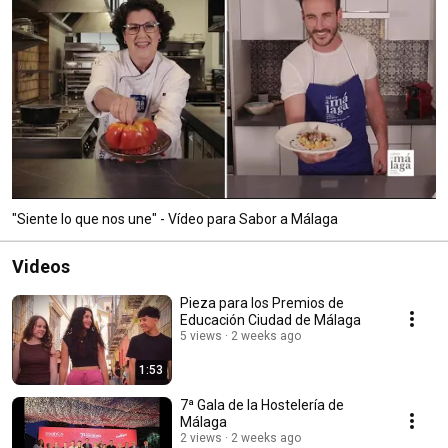
"Siente lo que nos une" - Vídeo para Sabor a Málaga
Videos
Pieza para los Premios de
Educación Ciudad de Málaga
5 views
2 weeks ago
1:53
7ª Gala de la Hostelería de
Málaga
2 views
2 weeks ago