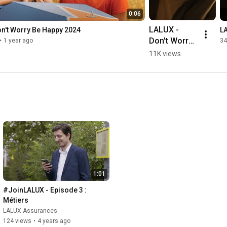
0:06
LALUX - 
on't Worry Be Happy 2024
LA
Don't Worry 
•
1 year ago
34
Be Happy 
11K views
2024 - 9/16 - 
45s
1:01
#JoinLALUX - Episode 3 : 
Métiers
LALUX Assurances
124 views
•
4 years ago