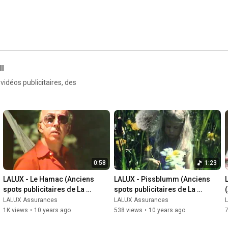
ll
vidéos publicitaires, des
0:58
1:23
LALUX - Le Hamac (Anciens 
LALUX - Pissblumm (Anciens 
spots publicitaires de La 
spots publicitaires de La 
Luxembourgeoise)
Luxembourgeoise)
LALUX Assurances
LALUX Assurances
1K views
•
10 years ago
538 views
•
10 years ago