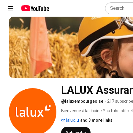
LALUX Assura
@laluxembourgeoise
•
217 subscribe
Bienvenue à la chaîne YouTube offici
enregistrée de LA LUXEMBOURGEOISE S
lalux.lu
and 3 more links
les spots publicitaires et vidéos de LA
d'assurances, visitez notre site web. 
Subscribe