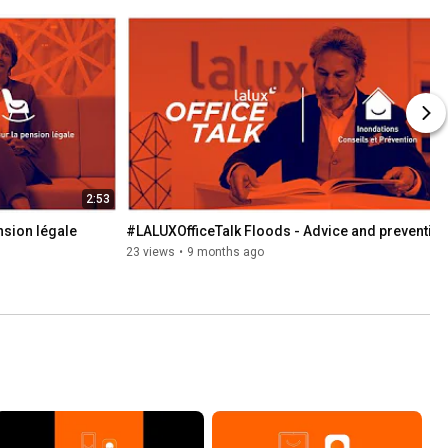
2:53
nsion légale
#LALUXOfficeTalk Floods - Advice and preventio
23 views
•
9 months ago