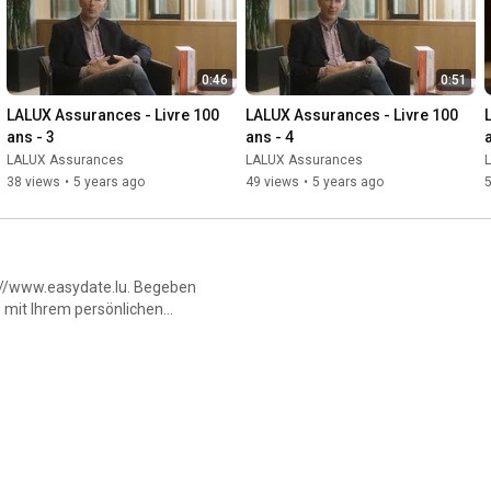
0:46
0:51
LALUX Assurances - Livre 100 
LALUX Assurances - Livre 100 
ans - 3
ans - 4
LALUX Assurances
LALUX Assurances
38 views
•
5 years ago
49 views
•
5 years ago
p://www.easydate.lu. Begeben
o mit Ihrem persönlichen
sydate.lu and import your