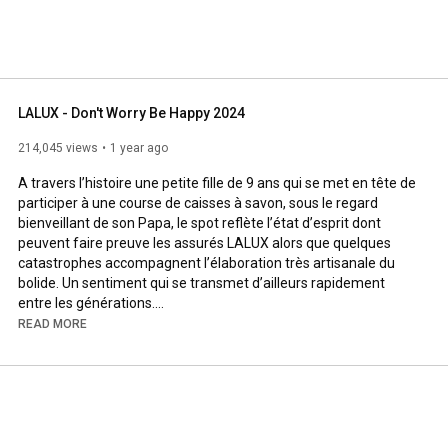
LALUX - Don't Worry Be Happy 2024
214,045 views
1 year ago
A travers l’histoire une petite fille de 9 ans qui se met en tête de 
participer à une course de caisses à savon, sous le regard 
bienveillant de son Papa, le spot reflète l’état d’esprit dont 
peuvent faire preuve les assurés LALUX alors que quelques 
catastrophes accompagnent l’élaboration très artisanale du 
bolide. Un sentiment qui se transmet d’ailleurs rapidement 
entre les générations.

READ MORE
Plus que la répétition du slogan « Don’t worry, BE HAPPY », c’est 
une véritable mise en scène de l’ADN de la marque LALUX que 
les équipes de Vanksen et Eligans ont réussi à distiller 
subtilement dans ce nouvel opus, qui illustre parfaitement 
qu’être bien assuré avec LALUX permet de garder le sourire en 
toutes circonstances.
