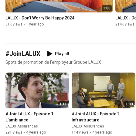
1:00
LALUX - Don't Worry Be Happy 2024
LALUX - D
31K views
•
1 year ago
214K views
#JoinLALUX
Play all
Spots de promotion de l'employeur Groupe LALUX
1:11
1:03
#JoinLALUX - Episode 1 : 
#JoinLALUX - Episode 2 : 
L'ambiance
Infrastructure
LALUX Assurances
LALUX Assurances
291 views
•
4 years ago
114 views
•
4 years ago