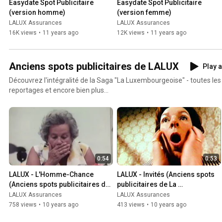
Easydate Spot Publicitaire 
Easydate Spot Publicitaire 
(version homme)
(version femme)
LALUX Assurances
LALUX Assurances
16K views
•
11 years ago
12K views
•
11 years ago
Anciens spots publicitaires de LALUX
Play a
Découvrez l'intégralité de la Saga "La Luxembourgeoise" - toutes les 
reportages et encore bien plus...
0:54
0:53
LALUX - L'Homme-Chance 
LALUX - Invités (Anciens spots 
(Anciens spots publicitaires de 
publicitaires de La 
La Luxembourgeoise)
Luxembourgoise)
LALUX Assurances
LALUX Assurances
758 views
•
10 years ago
413 views
•
10 years ago