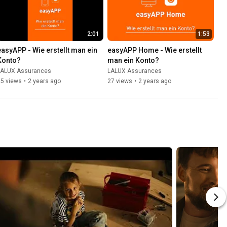
2:01
1:53
easyAPP - Wie erstellt man ein 
easyAPP Home - Wie erstellt 
Konto?
man ein Konto?
LALUX Assurances
LALUX Assurances
25 views
•
2 years ago
27 views
•
2 years ago