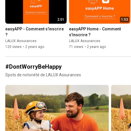
2:01
1:53
easyAPP - Comment s'inscrire 
easyAPP Home - Comment 
?
s'inscrire ?
LALUX Assurances
LALUX Assurances
120 views
•
2 years ago
71 views
•
2 years ago
#DontWorryBeHappy
Spots de notoriété de LALUX Assurances