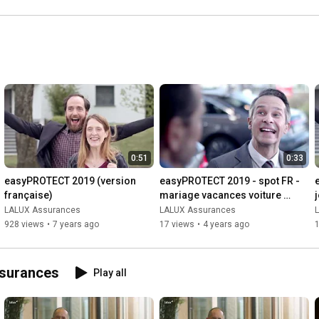
0:51
0:33
easyPROTECT 2019 (version 
easyPROTECT 2019 - spot FR - 
française)
mariage vacances voiture 
maison
LALUX Assurances
LALUX Assurances
928 views
•
7 years ago
17 views
•
4 years ago
ssurances
Play all