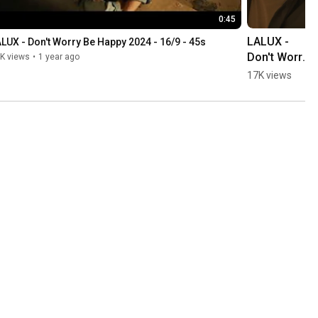
0:45
LALUX - 
LUX - Don't Worry Be Happy 2024 - 16/9 - 45s
Don't Worry 
K views
•
1 year ago
Be Happy 
17K views
2024 - 9/16 - 
15s