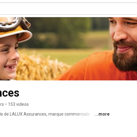
nces
rs
•
153 videos
elle de LALUX Assurances, marque commerciale 
...more
ociété Anonyme d'Assurances. Ici vous trouvez tous 
LUX. Pour plus d'informations sur nos solutions 