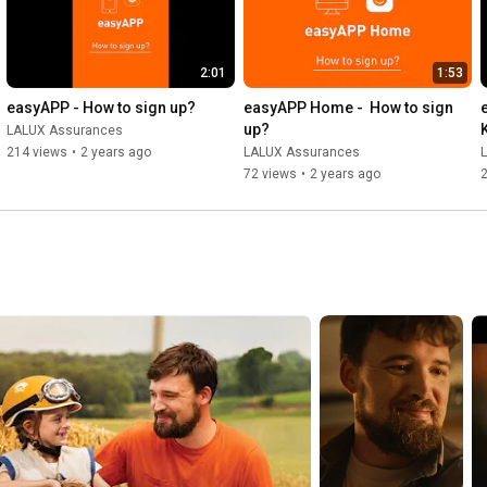
2:01
1:53
easyAPP - How to sign up?
easyAPP Home -  How to sign 
up?
LALUX Assurances
214 views
•
2 years ago
LALUX Assurances
72 views
•
2 years ago