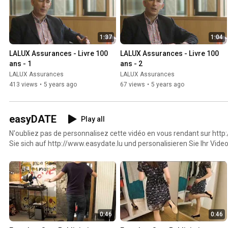
1:37
1:04
LALUX Assurances - Livre 100 
LALUX Assurances - Livre 100 
ans - 1
ans - 2
LALUX Assurances
LALUX Assurances
413 views
•
5 years ago
67 views
•
5 years ago
easyDATE
Play all
N'oubliez pas de personnalisez cette vidéo en vous rendant sur htt
Sie sich auf http://www.easydate.lu und personalisieren Sie Ihr Vide
Profilfoto. Do not forget to customize this video: visit http://www.ea
profile picture.
0:46
0:46