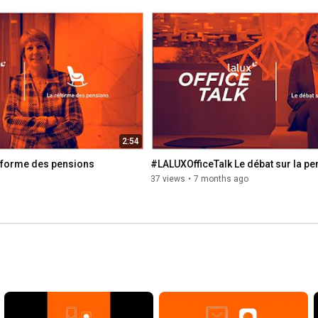
En savoir plus sur : 
https://www.lalux.lu
Version 16/9 - 6s
2:54
éforme des pensions
#LALUXOfficeTalk Le débat sur la pe
37 views
•
7 months ago