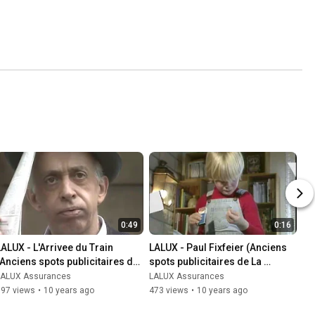
0:49
0:16
LALUX - L'Arrivee du Train 
LALUX - Paul Fixfeier (Anciens 
(Anciens spots publicitaires de 
spots publicitaires de La 
La Luxembourgeoise)
Luxembourgeoise)
LALUX Assurances
LALUX Assurances
797 views
•
10 years ago
473 views
•
10 years ago