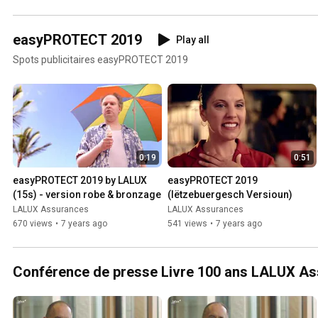
easyPROTECT 2019
Play all
Spots publicitaires easyPROTECT 2019
0:19
0:51
easyPROTECT 2019 by LALUX 
easyPROTECT 2019 
(15s) - version robe & bronzage
(lëtzebuergesch Versioun)
LALUX Assurances
LALUX Assurances
670 views
•
7 years ago
541 views
•
7 years ago
Conférence de presse Livre 100 ans LALUX A