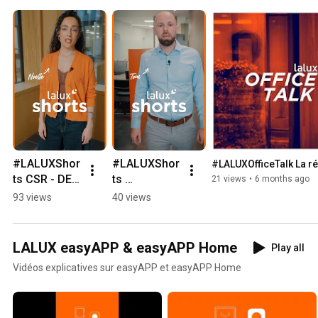
#LALUXShor
#LALUXShor
#LALUXOfficeTalk La r
ts CSR - DEI 
ts 
21 views
•
6 months ago
Approach
Simulateur 
93 views
40 views
Calcul 
Pension
LALUX easyAPP & easyAPP Home
Play all
Vidéos explicatives sur easyAPP et easyAPP Home