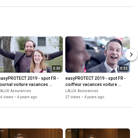
0:30
0:32
easyPROTECT 2019 - spot FR - 
easyPROTECT 2019 - spot FR - 
journal voiture vacances 
coiffeur vacances voiture 
maison
maison
LALUX Assurances
LALUX Assurances
16 views
•
4 years ago
27 views
•
4 years ago