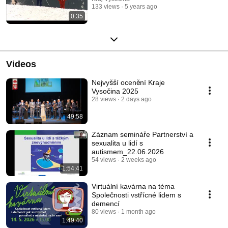
133 views
5 years ago
0:35
Videos
Nejvyšší ocenění Kraje
Vysočina 2025
28 views
2 days ago
49:58
Záznam semináře Partnerství a
sexualita u lidí s
autismem_22.06.2026
54 views
2 weeks ago
1:54:41
Virtuální kavárna na téma
Společnosti vstřícné lidem s
demencí
80 views
1 month ago
1:49:40