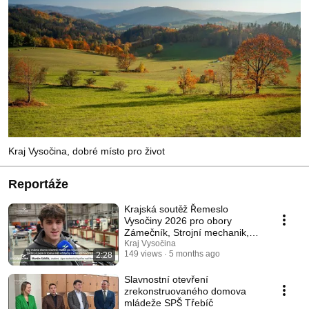
Kraj Vysočina, dobré místo pro život
Reportáže
Krajská soutěž Řemeslo
Vysočiny 2026 pro obory
Zámečník, Strojní mechanik,
Nástrojař a puškař
Kraj Vysočina
149 views
5 months ago
2:28
Slavnostní otevření
zrekonstruovaného domova
mládeže SPŠ Třebíč