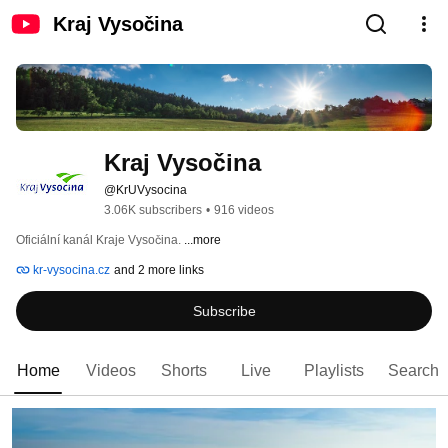
Kraj Vysočina
Kraj Vysočina
@KrUVysocina
3.06K subscribers
•
916 videos
Oficiální kanál Kraje Vysočina. 
...more
kr-vysocina.cz
and 2 more links
Subscribe
Home
Videos
Shorts
Live
Playlists
Search