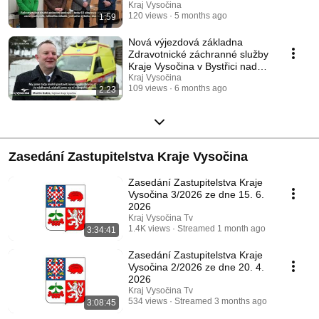
Kraj Vysočina
120 views
5 months ago
1:59
Nová výjezdová základna
Zdravotnické záchranné služby
Kraje Vysočina v Bystřici nad
Pernštejnem
Kraj Vysočina
109 views
6 months ago
2:23
Zasedání Zastupitelstva Kraje Vysočina
Zasedání Zastupitelstva Kraje
Vysočina 3/2026 ze dne 15. 6.
2026
Kraj Vysočina Tv
1.4K views
Streamed 1 month ago
3:34:41
Zasedání Zastupitelstva Kraje
Vysočina 2/2026 ze dne 20. 4.
2026
Kraj Vysočina Tv
534 views
Streamed 3 months ago
3:08:45