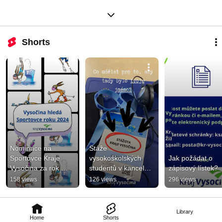
Shorts
Nominace na 
Stáže 
Sportovce Kraje 
vysokoškolských 
Jak požádat o 
Vysočina za rok 
studentů v kanceláři 
zápisový lístek?
2024
Kraje Vysočina v 
158 views
126 views
296 views
Bruselu
Library
Home
Shorts