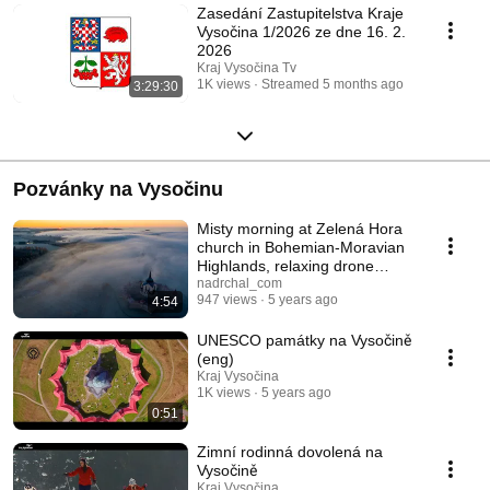
Zasedání Zastupitelstva Kraje
Vysočina 1/2026 ze dne 16. 2.
2026
Kraj Vysočina Tv
1K views
Streamed 5 months ago
3:29:30
Pozvánky na Vysočinu
Misty morning at Zelená Hora
church in Bohemian-Moravian
Highlands, relaxing drone
coverage in 4K
nadrchal_com
947 views
5 years ago
4:54
UNESCO památky na Vysočině
(eng)
Kraj Vysočina
1K views
5 years ago
0:51
Zimní rodinná dovolená na
Vysočině
Kraj Vysočina