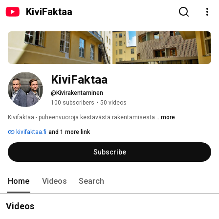
KiviFaktaa
KiviFaktaa
@Kivirakentaminen
100 subscribers
•
50 videos
Kivifaktaa - puheenvuoroja kestävästä rakentamisesta 
...more
kivifaktaa.fi
and 1 more link
Subscribe
Home
Videos
Search
Videos