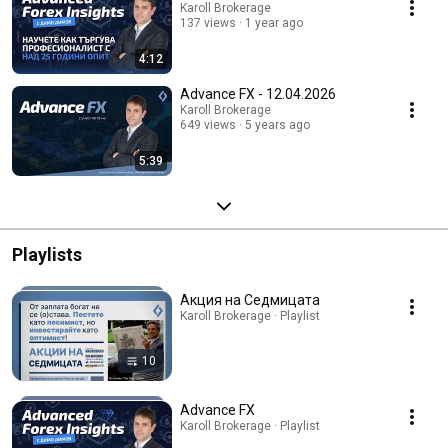
Karoll Brokerage
137 views
1 year ago
4:12
Advance FX - 12.04.2026
Karoll Brokerage
649 views
5 years ago
5:39
Playlists
Акция на Седмицата
Karoll Brokerage · Playlist
10
Advance FX
Karoll Brokerage · Playlist