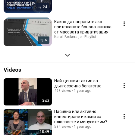
24
Какво да направите ако
притежавате бонова книжка
от масовата приватизация
Karoll Brokerage · Playlist
6
Videos
Най-ценният актив за
дългосрочно богатство
493 views
1 year ago
3:43
Пасивно или активно
инвестиране и какви са
плюсовете и минусите им?
Панайот Пощов за Bloomber
534 views
1 year ago
18:49
BG