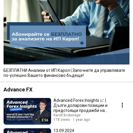
БЕЗПЛАТНИ Анализи от ИП Карол | Започнете да управлявате
по-успешно Вашето финансово бъдеще!
Advance FX
Advanced Forex Insights 📈 |
Дълги доларови позиции и
предстоящи продажби на
Karoll Brokerage
йени : | 20.11.2024
178 views
1 year ago
3:56
13.09.2024