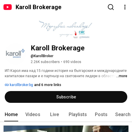
Karoll Brokerage
Karoll Brokerage
@KarollBroker
2.26K subscribers
•
690 videos
ИП Карол има над 15 години история на българския и международните 
капиталови пазари и е партньор на световните лидери в областта на 
...more
финансовите пазари - Interactive Brokers и CMC Markets. Компанията 
karollbroker.bg
and 6 more links
предлага широк спектър от възможности за онлайн търговия с пълния 
спектър от финансови инструменти както на Българската Фондова 
Subscribe
Борса, така и на над 100 финансови пазара от цял свят. 
Home
Videos
Live
Playlists
Posts
Search