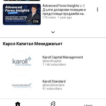
Advanced Forex Insights 📈 |
Дълги доларови позиции и
предстоящи продажби на
178 views
йени : | 20.11.2024
1 year ago
3:56
Карол Капитал Мениджмънт
Karoll Capital Management
@karollcapital
1.14K subscribers
Karoll Standard
@karollstandard
91 subscribers
Library