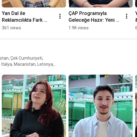
Yan Dal ile 
ÇAP Programıyla 
Reklamcılıkta Fark 
Geleceğe Hazır: Yeni 
Yarat: Görsel İletişim 
Medya ve İletişim ile 
361 views
1.9K views
Tasarımı ile Kariyer 
Görsel İletişim Tasarımı
İpuçları
stan, Çek Cumhuriyeti,
, İtalya, Macaristan, Letonya,
 ve Yunanistan gibi 23 Avrupa