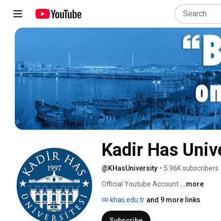
Kadir Has Univ
@KHasUniversity
•
5.96K subscribers
Official Youtube Account 
...more
khas.edu.tr
and 9 more links
Subscribe