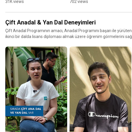
Öğrencimiz Tercih 
Eğitim Almanın Katkıları
31K views
702 views
Sürecini Anlatıyor
Çift Anadal & Yan Dal Deneyimleri
Çift Anadal Programının amacı, Anadal Programını başarı ile yürüten
ikinci bir dalda lisans diploması almak üzere öğrenim görmelerini sağ