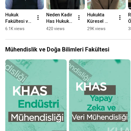
Hukuk 
Neden Kadir 
Hukukta 
R
Fakültesi ve 
Has Hukuk? 
Küresel 
Ö
Adalet: 
Öğrencimizi
Vizyon: 
H
6.1K views
420 views
29K views
3
Hakan Şen'in 
n Gözünden 
Erasmus 
Y
Deneyimi
Eğitim 
Deneyimi ve 
O
Modeli
Akademik 
Mühendislik ve Doğa Bilimleri Fakültesi
Gelişim