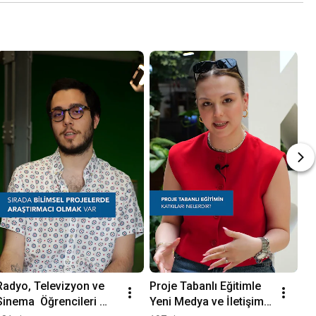
Radyo, Televizyon ve 
Proje Tabanlı Eğitimle 
Ra
Sinema  Öğrencileri 
Yeni Medya ve İletişim: 
Si