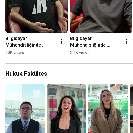
Bilgisayar 
Bilgisayar 
Mühendisliğinde 
Mühendisliğinde 
Erasmus Deneyimi ve 
Erasmus ile Küresel 
10K views
2.1K views
Global Eğitim Fırsatları
Akademik Deneyim
Hukuk Fakültesi