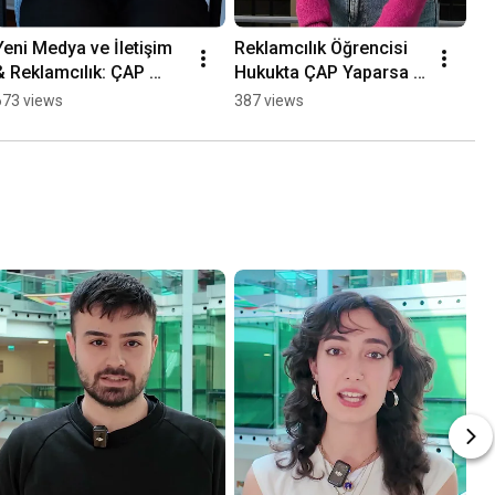
Yeni Medya ve İletişim 
Reklamcılık Öğrencisi 
Te
& Reklamcılık: ÇAP 
Hukukta ÇAP Yaparsa 
Yö
Avantajlarıyla Geleceğe 
Ne Olur?
Si
673 views
387 views
4.
Adım
Çi