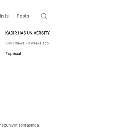
lists
Posts
KADIR HAS UNIVERSITY
1,401 views
3 weeks ago
#special
e mezuniyet sonrasında