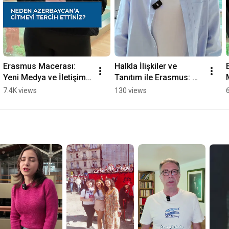
Erasmus Macerası: 
Halkla İlişkiler ve 
Yeni Medya ve İletişim 
Tanıtım ile Erasmus: 
Öğrencisinin Deneyimi
Global İletişim Ağı 
7.4K views
130 views
Kurmak