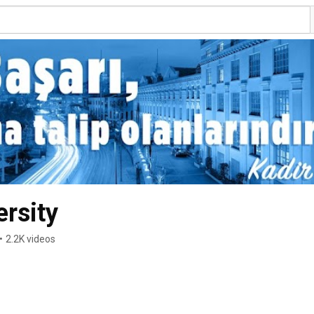
ersity
•
2.2K videos