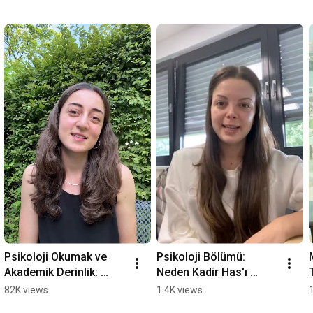
Psikoloji Okumak ve 
Psikoloji Bölümü: 
Akademik Derinlik: 
Neden Kadir Has'ı 
Nurden Okur
Tercih Etmelisiniz?
82K views
1.4K views