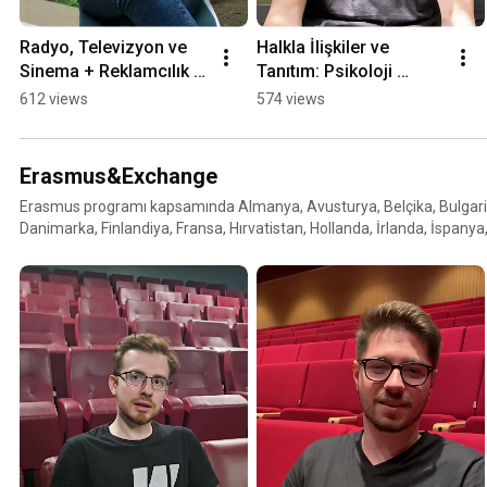
Radyo, Televizyon ve 
Halkla İlişkiler ve 
Sinema + Reklamcılık 
Tanıtım: Psikoloji 
ÇAP’ı: Öğrenci 
Temelli İletişim 
612 views
574 views
Gözünden Akademik 
Stratejileri
Olanaklar
Erasmus&Exchange
Erasmus programı kapsamında Almanya, Avusturya, Belçika, Bulgari
Danimarka, Finlandiya, Fransa, Hırvatistan, Hollanda, İrlanda, İspanya
Litvanya, Polonya, Portekiz, Romanya, Sırbistan, Slovakya, Slovenya
ülkesindeki 129 üniversite ile Erasmus ikili anlaşmamız mevcuttur.