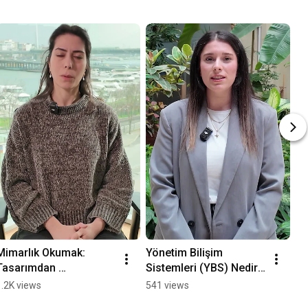
Mimarlık Okumak: 
Yönetim Bilişim 
Re
Tasarımdan 
Sistemleri (YBS) Nedir? 
Ol
Uygulamaya Başarı
Mezunumuz Anlatıyor
Fi
1.2K views
541 views
83