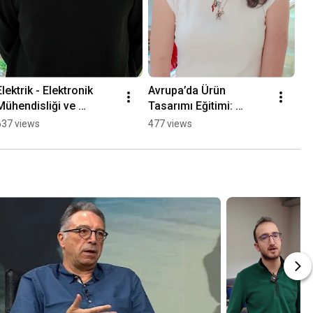
Elektrik - Elektronik 
Avrupa’da Ürün 
Re
Mühendisliği ve 
Tasarımı Eğitimi: 
De
Erasmus ile Yurt Dışı 
Öğrencimiz 
Se
637 views
477 views
1K
Eğitim Fırsatları
Deneyimlerini 
Paylaşıyor