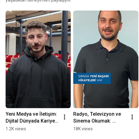
Yeni Medya ve İletişim: 
Radyo, Televizyon ve 
Dijital Dünyada Kariyer 
Sinema Okumak: 
Yapmak
Sektörün Mutfağı
1.2K views
18K views