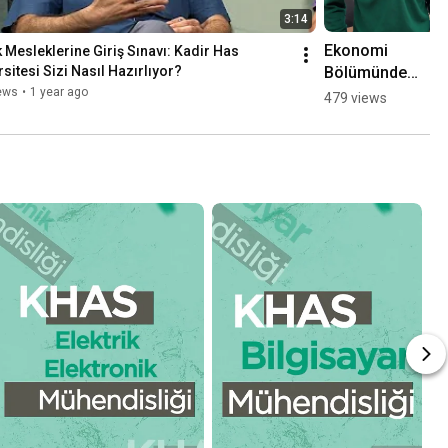
3:14
Ekonomi 
 Mesleklerine Giriş Sınavı: Kadir Has 
Bölümünde 
sitesi Sizi Nasıl Hazırlıyor?
Fark 
ews
•
1 year ago
479 views
Yaratmak: 
Hukuk ÇAP 
ve Akademik 
Derinlik