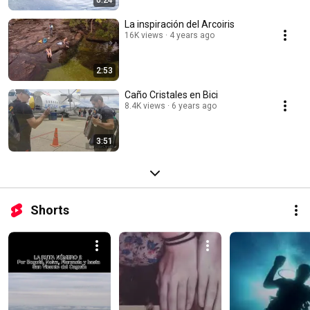
6:24
La inspiración del Arcoiris
16K views
4 years ago
2:53
Caño Cristales en Bici
8.4K views
6 years ago
3:51
Shorts