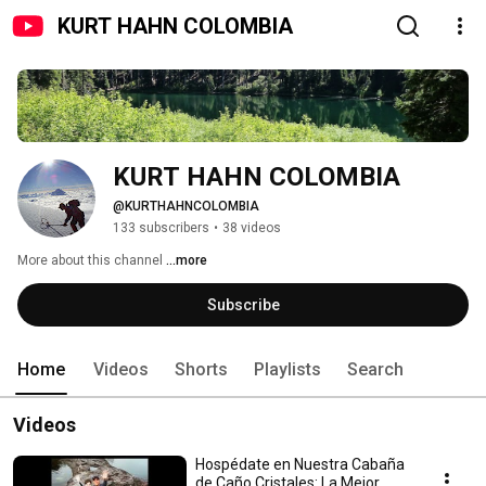
KURT HAHN COLOMBIA
KURT HAHN COLOMBIA
@KURTHAHNCOLOMBIA
133 subscribers
•
38 videos
More about this channel
...more
Subscribe
Home
Videos
Shorts
Playlists
Search
Videos
Hospédate en Nuestra Cabaña
de Caño Cristales: La Mejor