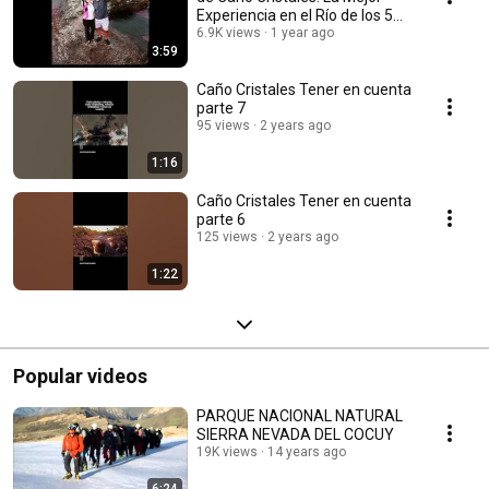
Experiencia en el Río de los 5
Colores
6.9K views
1 year ago
3:59
Caño Cristales Tener en cuenta
parte 7
95 views
2 years ago
1:16
Caño Cristales Tener en cuenta
parte 6
125 views
2 years ago
1:22
Popular videos
PARQUE NACIONAL NATURAL
SIERRA NEVADA DEL COCUY
19K views
14 years ago