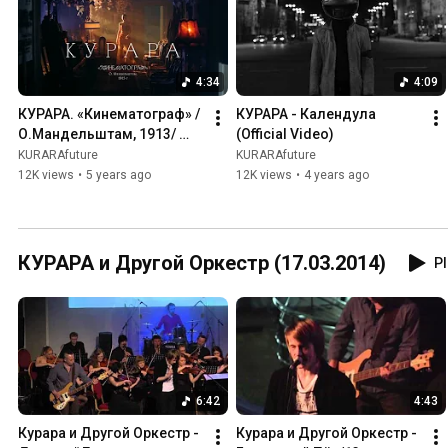
4:34
4:09
КУРАРА. «Кинематограф» /
КУРАРА - Календула 
О.Мандельштам, 1913/ 
(Official Video)
(2021)
KURARAfuture
KURARAfuture
12K views
•
5 years ago
12K views
•
4 years ago
КУРАРА и Другой Оркестр (17.03.2014)
Pl
6:42
4:43
Курара и Другой Оркестр -  
Курара и Другой Оркестр - 