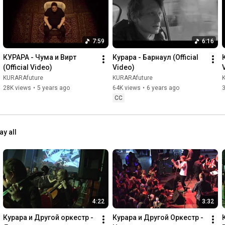
7:59
6:16
КУРАРА - Чума и Вирт 
Курара - Барнаул (Official 
(Official Video)
Video)
KURARAfuture
KURARAfuture
28K views
•
5 years ago
64K views
•
6 years ago
CC
ay all
4:22
3:32
Курара и Другой оркестр - 
Курара и Другой Оркестр - 