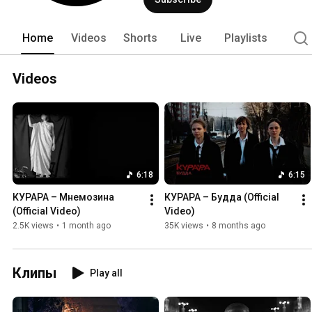
Home
Videos
Shorts
Live
Playlists
Videos
6:18
6:15
КУРАРА – Мнемозина 
КУРАРА – Будда (Official 
(Official Video)
Video)
2.5K views
•
1 month ago
35K views
•
8 months ago
Клипы
Play all