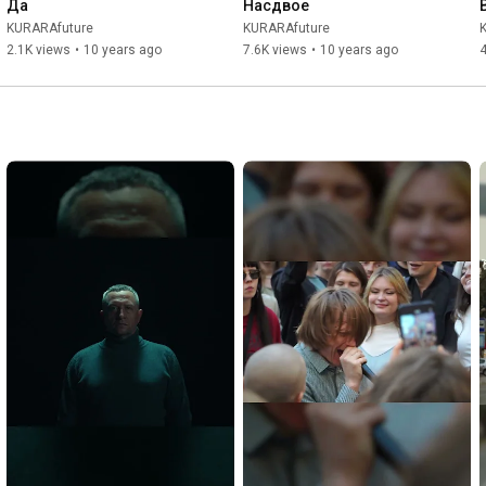
Да
Насдвое
KURARAfuture
KURARAfuture
2.1K views
•
10 years ago
7.6K views
•
10 years ago
4