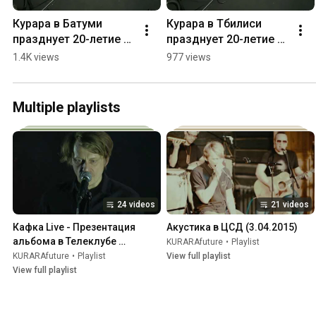
Курара в Батуми 
Курара в Тбилиси 
празднует 20-летие 
празднует 20-летие 
(2024.09.01) #shorts
(2024.08.31) #shorts
1.4K views
977 views
Multiple playlists
24 videos
21 videos
Кафка Live - Презентация 
Акустика в ЦСД (3.04.2015)
альбома в Телеклубе 
KURARAfuture
•
Playlist
(25.04.2019)
KURARAfuture
•
Playlist
View full playlist
View full playlist