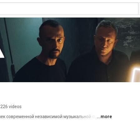
226 videos
чек современной независимой музыкальной сцены, 
...more
орой 20 лет собственной истории и 10 студийных 