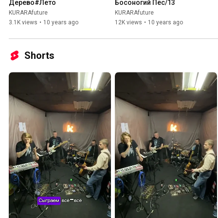
Дерево#Лето
Босоногий Пёс/13
KURARAfuture
KURARAfuture
3.1K views
•
10 years ago
12K views
•
10 years ago
Shorts