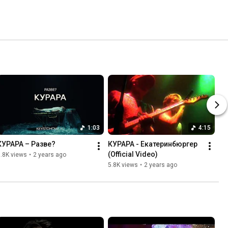
1:03
4:15
КУРАРА – Разве?
КУРАРА - Екатеринбюргер 
(Official Video)
.8K views
•
2 years ago
5.8K views
•
2 years ago