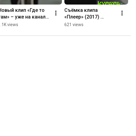
Новый клип «Где то 
Съёмка клипа 
там» – уже на канале! 
«Плеер» (2017) 
#shorts #курара
#курара
1.1K views
621 views