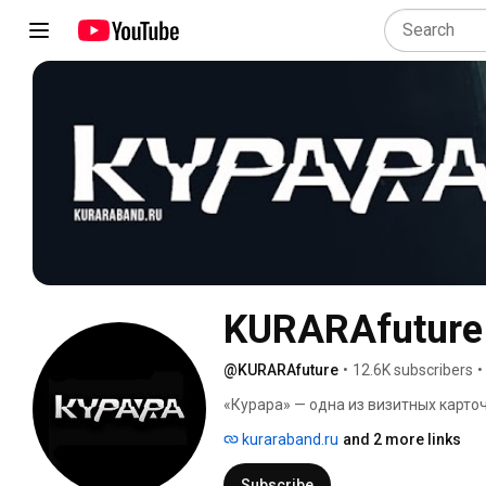
KURARAfuture
@KURARAfuture
•
12.6K subscribers
•
«Курара» — одна из визитных карто
живая легенда Урала, за спиной кот
kuraraband.ru
and 2 more links
альбомов. 
Subscribe