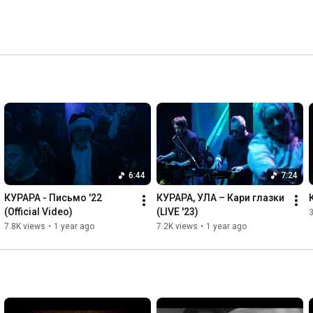
6:44
7:24
КУРАРА - Письмо '22 
КУРАРА, УЛА – Кари глазки 
(Official Video)
(LIVE '23)
3
7.8K views
•
1 year ago
7.2K views
•
1 year ago