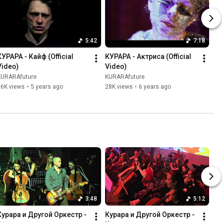
5:42
7:18
КУРАРА - Кайф (Official 
КУРАРА - Актриса (Official 
Video)
Video)
KURARAfuture
KURARAfuture
36K views
•
5 years ago
28K views
•
6 years ago
3:48
5:12
Курара и Другой Оркестр - 
Курара и Другой Оркестр - 