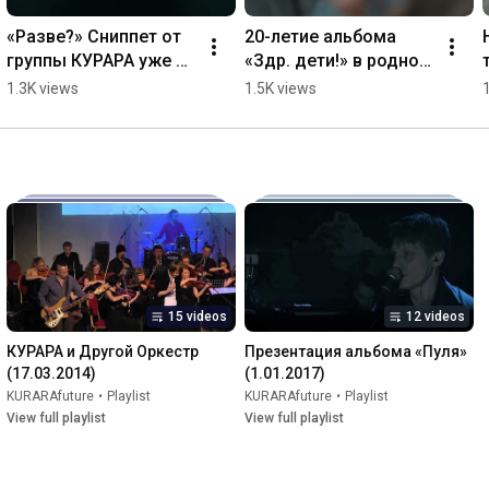
«Разве?» Сниппет от 
20-летие альбома 
группы КУРАРА уже на 
«Здр. дети!» в родном 
канале #shorts
ЕКБ
1.3K views
1.5K views
15 videos
12 videos
КУРАРА и Другой Оркестр 
Презентация альбома «Пуля» 
(17.03.2014)
(1.01.2017)
KURARAfuture
•
Playlist
KURARAfuture
•
Playlist
View full playlist
View full playlist