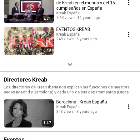
de Kreab en el mundo y del 15
cumpleaños en España
Kreab España
1.6K views
11 years ago
2:34
EVENTOS KREAB
Kreab España
248 views
6 years ago
0:48
Directores Kreab
Los directores de Kreab Iberia nos explican las funciones de nuestras
sedes (Madrid y Barcelona) y cada uno de sus departamentos (Digital,
Corporativo, Financiero, Intangibles, Research y Public Affairs). La mejor
Barcelona - Kreab España
forma de conocer nuestra consultoría de comunicación más a fondo.
Kreab España
343 views
8 years ago
1:47
Eventos