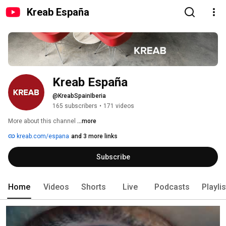
Kreab España
Kreab España
@KreabSpainIberia
165 subscribers
•
171 videos
More about this channel
...more
kreab.com/espana
and 3 more links
Subscribe
Home
Videos
Shorts
Live
Podcasts
Playli