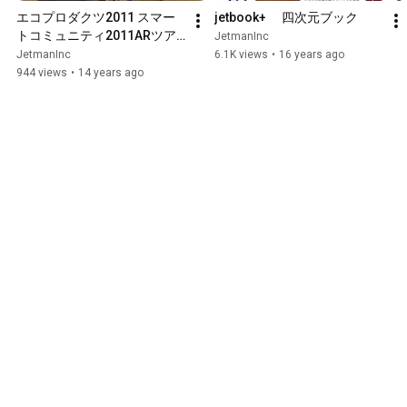
エコプロダクツ2011 スマー
jetbook+ 　四次元ブック
トコミュニティ2011ARツア
JetmanInc
ー
JetmanInc
6.1K views
•
16 years ago
944 views
•
14 years ago