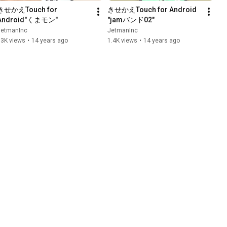
きせかえTouch for 
きせかえTouch for Android 
Android"くまモン"
"jamバンド02"
JetmanInc
JetmanInc
13K views
•
14 years ago
1.4K views
•
14 years ago