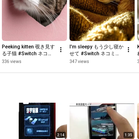
Peeking kitten 覗き見す
I'm sleepy もう少し寝か
る子猫 #Switch ネコミ
せて #Switch ネコミン 
ン #猫動画 #面白い猫 #
#猫動画 #面白い猫 #癒
336 views
347 views
癒し動画  #game
し動画  #game
2:14
1:35