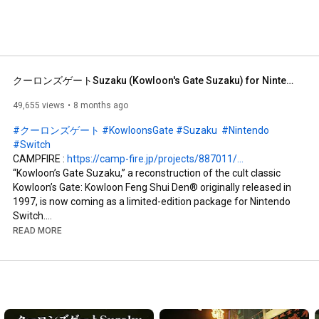
クーロンズゲートSuzaku (Kowloon's Gate Suzaku) for Nintendo Switch (クラウドファンディング限定版) Teaser2
49,655 views
8 months ago
#クーロンズゲート
#KowloonsGate
#Suzaku
#Nintendo
#Switch
CAMPFIRE : 
https://camp-fire.jp/projects/887011/...
“Kowloon’s Gate Suzaku,” a reconstruction of the cult classic 
Kowloon’s Gate: Kowloon Feng Shui Den® originally released in 
1997, is now coming as a limited-edition package for Nintendo 
Switch.

This project enhances the graphics of the 2017 PS VR title 
READ MORE
Kowloon’s Gate VR Suzaku by adapting it into a non-VR version, 
adds new locations and quests, and includes exclusive rewards 
available only through crowdfunding.

— After 30 years, step once again into the streets of Kowloon.