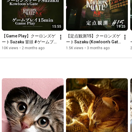
15:55
19:25
【Game Play】クーロンズゲ
【定点観測15】クーロンズゲ
ートSuzaku 冒頭 #ゲームプ
ートSuzaku (Kowloon's Gate 
レイ 15min. #クーロンズゲ
Suzaku) for Nintendo Switch 
10K views
•
2 months ago
1.5K views
•
3 months ago
ート
(under development)