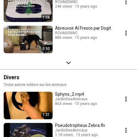
RCHAGENINC
246 views
15 years ago
1:08
Abreuvoir Al Fresco par Dogit
RCHAGENINC
886 views
15 years ago
0:50
Divers
Toute autres vidéos sur les animaux
Sphynx_2.mp4
JardinDesAnimaux
863 views
15 years ago
1:31
Pseudotropheus Zebra.flv
JardinDesAnimaux
1.1K views
15 years ago