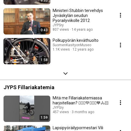
6:35
Ministeri Stubbin tervehdys
Jyväskylän seudun
Pyorailyviikolle 2012
JYPSry
807 views
14 years ago
0:43
Polkupyörän keväthuolto
SuomenKasityonMuseo
1.1K views
12 years ago
1:58
JYPS Fillariakatemia
Mitä me Fillariakatemiassa
harjoitellaan? 🚴🏿‍♀️💚🚴🏻‍♂️💙🚴🏻
JYPSry
457 views
3 months ago
1:59
Lapsipyöräilypormestari Vili