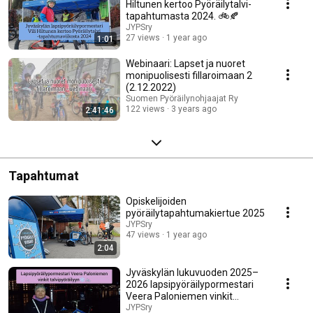
Hiltunen kertoo Pyöräilytalvi-
tapahtumasta 2024. 🚲🍂
JYPSry
27 views
1 year ago
1:01
Webinaari: Lapset ja nuoret
monipuolisesti fillaroimaan 2
(2.12.2022)
Suomen Pyöräilynohjaajat Ry
122 views
3 years ago
2:41:46
Tapahtumat
Opiskelijoiden
pyöräilytapahtumakiertue 2025
JYPSry
47 views
1 year ago
2:04
Jyväskylän lukuvuoden 2025–
2026 lapsipyöräilypormestari
Veera Paloniemen vinkit
talvipyöräilyyn
JYPSry