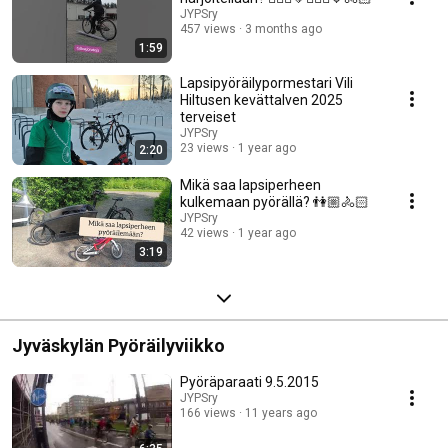
JYPSry
457 views
3 months ago
1:59
Lapsipyöräilypormestari Vili
Hiltusen kevättalven 2025
terveiset
JYPSry
23 views
1 year ago
2:20
Mikä saa lapsiperheen
kulkemaan pyörällä? 👫🏼🚴🏻
JYPSry
42 views
1 year ago
3:19
Jyväskylän Pyöräilyviikko
Pyöräparaati 9.5.2015
JYPSry
166 views
11 years ago