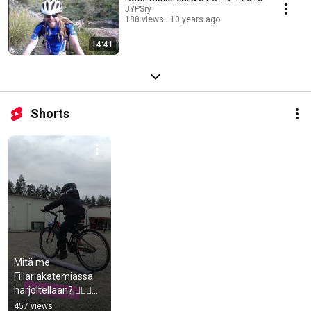
JYPSry
188 views
10 years ago
14:41
Shorts
Mitä me 
Fillariakatemiassa 
harjoitellaan? 🚴🏿‍♀️💚
🚴🏻‍♂️💙🚴🏻
457 views