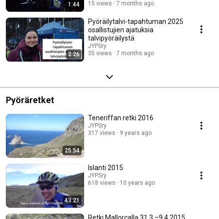
15 views
7 months ago
1:44
Pyöräilytalvi-tapahtuman 2025
osallistujien ajatuksia
talvipyöräilystä
JYPSry
35 views
7 months ago
2:26
Pyöräretket
Teneriffan retki 2016
JYPSry
317 views
9 years ago
25:54
Islanti 2015
JYPSry
618 views
10 years ago
43:21
Retki Mallorcalla 31.3.–9.4.2015