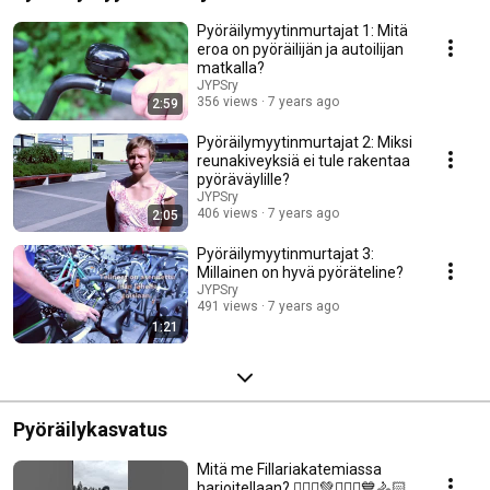
Pyöräilymyytinmurtajat 1: Mitä
eroa on pyöräilijän ja autoilijan
matkalla?
JYPSry
356 views
7 years ago
2:59
Pyöräilymyytinmurtajat 2: Miksi
reunakiveyksiä ei tule rakentaa
pyöräväylille?
JYPSry
406 views
7 years ago
2:05
Pyöräilymyytinmurtajat 3:
Millainen on hyvä pyöräteline?
JYPSry
491 views
7 years ago
1:21
Pyöräilykasvatus
Mitä me Fillariakatemiassa
harjoitellaan? 🚴🏿‍♀️💚🚴🏻‍♂️💙🚴🏻