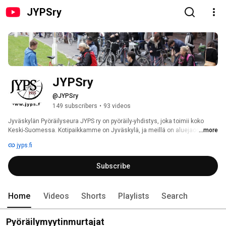
JYPSry
JYPSry
@JYPSry
149 subscribers
•
93 videos
Jyväskylän Pyöräilyseura JYPS ry on pyöräily-yhdistys, joka toimii koko 
Keski-Suomessa. Kotipaikkamme on Jyväskylä, ja meillä on aluejaostot 
...more
Jämsässä ja Äänekoskella. Järjestämme pyörälenkkejä ja -retkiä sekä 
jyps.fi
pyöräilyyn liittyviä tapahtumia, kilpailuja, koulutuksia ja muuta toimintaa. 
Toimimme ainoana keskisuomalaisena pyöräilyn 
Subscribe
edunvalvontayhdistyksenä sekä edistämme pyöräilyolosuhteita ja 
pyöräilyä liikennemuotona. Tavoitteenamme on hyvät pyöräilyolosuhteet 
kaikille. 
Home
Videos
Shorts
Playlists
Search
Pyöräilymyytinmurtajat