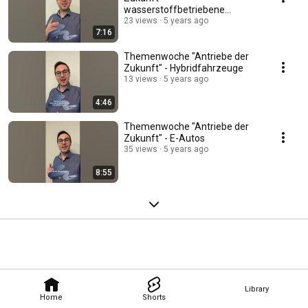
wasserstoffbetriebene
Fahrzeuge
23 views
5 years ago
7:16
Themenwoche "Antriebe der
Zukunft" - Hybridfahrzeuge
13 views
5 years ago
4:46
Themenwoche "Antriebe der
Zukunft" - E-Autos
35 views
5 years ago
8:55
Library
Home
Shorts