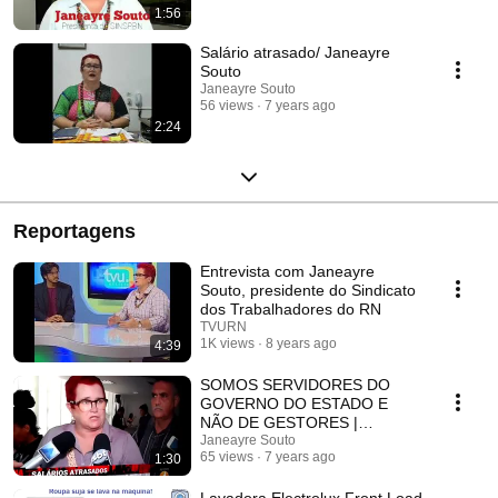
1:56
Salário atrasado/ Janeayre
Souto
Janeayre Souto
56 views
7 years ago
2:24
Reportagens
Entrevista com Janeayre
Souto, presidente do Sindicato
dos Trabalhadores do RN
TVURN
1K views
8 years ago
4:39
SOMOS SERVIDORES DO
GOVERNO DO ESTADO E
NÃO DE GESTORES |
Janeayre Souto
Janeayre Souto
65 views
7 years ago
1:30
Lavadora Electrolux Front Load