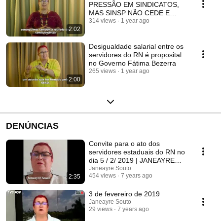
PRESSÃO EM SINDICATOS,
MAS SINSP NÃO CEDE E
AVANÇA COM EMENDAS NA
314 views
1 year ago
2:02
ALRN
Desigualdade salarial entre os
servidores do RN é proposital
no Governo Fátima Bezerra
265 views
1 year ago
2:00
DENÚNCIAS
Convite para o ato dos
servidores estaduais do RN no
dia 5 / 2/ 2019 | JANEAYRE
SOUTO
Janeayre Souto
454 views
7 years ago
2:35
3 de fevereiro de 2019
Janeayre Souto
29 views
7 years ago