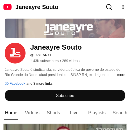
Janeayre Souto
Janeayre Souto
@JANEARYE
1.43K subscribers
•
289 videos
Janeayre Souto é sindicalista, servidora pública do governo do estado do 
Rio Grande do Norte, atual presidente do SINSP RN, ex-dirigente do SINTE-
...more
RN e da CUT-RN. Licenciada em Matemática pela UFRN no Campus de 
Facebook
and 3 more links
Caicó, natural do Ceará mas caicoense de coração. 
Subscribe
Home
Videos
Shorts
Live
Playlists
Search