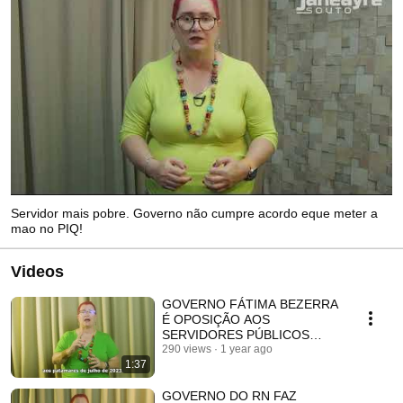
Servidor mais pobre. Governo não cumpre acordo eque meter a
mao no PIQ!
Videos
GOVERNO FÁTIMA BEZERRA
É OPOSIÇÃO AOS
SERVIDORES PÚBLICOS
MAIS POBRES NO RN
290 views
1 year ago
1:37
GOVERNO DO RN FAZ