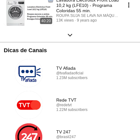
10,2 kg (LFE10) - Programa
Coloridas 55 min.
ROUPA SUJA SE LAVA NA MÁQUINA!
13K views
9 years ago
40:20
Dicas de Canais
TV Afiada
@tvafiadaoficial
1.23M subscribers
Rede TVT
@redetvt
1.22M subscribers
TV 247
@brasil247