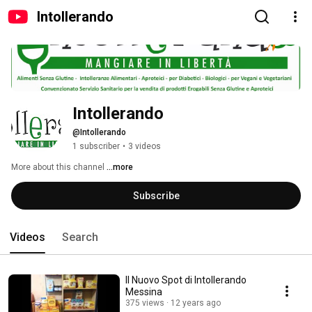
Intollerando
Intollerando
@Intollerando
1 subscriber
•
3 videos
More about this channel
...more
Subscribe
Videos
Search
Il Nuovo Spot di Intollerando
Messina
375 views
12 years ago