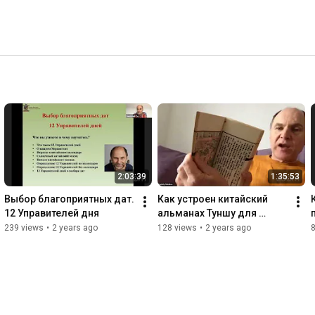
2:03:39
1:35:53
Выбор благоприятных дат. 
Как устроен китайский 
12 Управителей дня
альманах Туншу для 
выбора дат
239 views
•
2 years ago
128 views
•
2 years ago