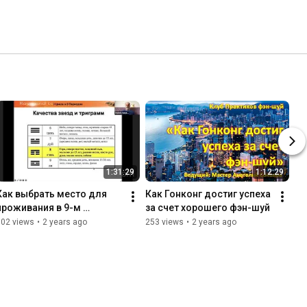
1:31:29
1:12:29
Как выбрать место для 
Как Гонконг достиг успеха 
проживания в 9-м 
за счет хорошего фэн-шуй
Периоде?
802 views
•
2 years ago
253 views
•
2 years ago