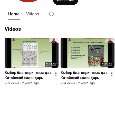
Home
Videos
Videos
2:52:27
2:01:25
Выбор благоприятных дат. 
Выбор благоприятных дат. 
Китайский календарь. 
Китайский календарь
Часть 2.
253 views
•
2 years ago
204 views
•
2 years ago