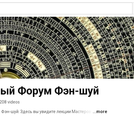
ый Форум Фэн-шуй
208 videos
Фэн-шуй. Здесь вы увидите лекции Мастеров и 
...more
угих китайских метафизических наук. 