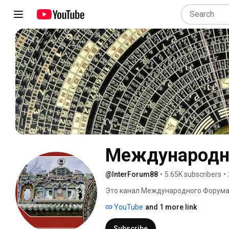
Международн
@InterForum88
•
5.65K subscribers
•
Это канал Международного Форума 
Специалистов фэн-шуй, ба-цзы и др
YouTube
and 1 more link
Subscribe