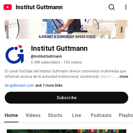
Institut Guttmann
Institut Guttmann
@InstitutGuttmann
5.39K subscribers
•
765 videos
El canal YouTube del Institut Guttmann ofrece contenidos multimedia que 
informan acerca de la actividad institucional, asistencial, científica, 
...more
docente y social del hospital. 
guttmann.com
and 7 more links
Subscribe
Home
Videos
Shorts
Live
Podcasts
Playli