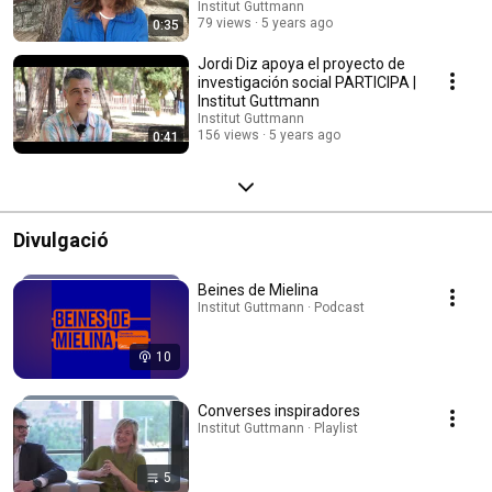
Guttmann
Institut Guttmann
79 views
5 years ago
0:35
Jordi Diz apoya el proyecto de
investigación social PARTICIPA |
Institut Guttmann
Institut Guttmann
156 views
5 years ago
0:41
Divulgació
Beines de Mielina
Institut Guttmann · Podcast
10
Converses inspiradores
Institut Guttmann · Playlist
5