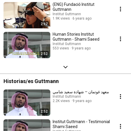
(ENG) Fundació Institut
Guttmann
Institut Guttmann
1.9K views
6 years ago
2:17
Human Stories Institut
Guttmann - Shami Saeed
Institut Guttmann
553 views
9 years ago
2:52
Historias/es Guttmann
معهد غوتمان – شهادة سعيد شامي
Institut Guttmann
2.2K views
9 years ago
2:52
Institut Guttmann - Testimonial
Shami Saeed