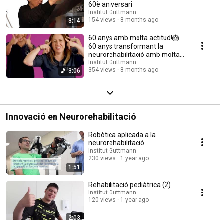
60è aniversari
Institut Guttmann
154 views
8 months ago
3:14
60 anys amb molta actitud!🎂
60 anys transformant la
neurorehabilitació amb molta
actitud!
Institut Guttmann
354 views
8 months ago
3:06
Innovació en Neurorehabilitació
Robòtica aplicada a la
neurorehabilitació
Institut Guttmann
230 views
1 year ago
1:51
Rehabilitació pediàtrica (2)
Institut Guttmann
120 views
1 year ago
2:03