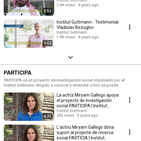
Institut Guttmann
5.8K views
9 years ago
2:52
Institut Guttmann - Testimonial
Vladislav Bezuglov
Institut Guttmann
1.8K views
9 years ago
3:42
PARTICIPA
PARTICIPA es un proyecto de investigación social impulsado por el
Institut Guttmann dirigido a conocer y entender cómo se puede
garantizar y promocionar la participación en la sociedad de las personas
La actríz Miryam Gallego apoya
con discapacidad, con la voluntad de transformarla para que sea
plenamente inclusiva. El objetivo de este estudio es identificar los
el proyecto de investigación
factores que facilitan y dificultan la participación de las personas con
social PARTICIPA | Institut
discapacidad en la sociedad, así como encontrar soluciones
Guttmann
Institut Guttmann
innovadoras que hagan posible la participación de todos y todas en
385 views
5 years ago
0:35
igualdad de oportunidades. Para ello necesitamos involucrar a 2.000
personas que hagan los cuestionarios.
L'actriu Miryam Gallego dóna
suport al projecte de recerca
social PARTICIA | Institut